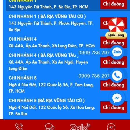
CHI NHÁNH 1
Chỉ đường
143 Nguyễn Tất Thành, P. Bà Rịa, TP. HCM
CHI NHÁNH 1 ( BÀ RỊA VŨNG TÀU CŨ )
143 Nguyễn Tất Thành, P. Phước Nguyên, TP.
Chỉ đường
Bà Rịa
Quà Tặng
CHI NHÁNH 4
Chỉ đường
QL 44A, Ấp An Thạnh, Xã Long Điền, TP. HCM
0909 786 297
CHI NHÁNH 4 ( BÀ RỊA VŨNG TÀU )
QL 44A, Ấp An Thạnh, Xã An Ngãi, Huyện
Chỉ đường
Long Điền
0909 786 297
CHI NHÁNH 5
Ngã 4 Núi Đất, 122 Quốc lộ 56, P. Tam Long,
Chỉ đường
TP. HCM
CHI NHÁNH 5 (BÀ RỊA VŨNG TÀU CŨ )
Ngã 4 Núi Đất, 122 Quốc lộ 56, Xã Hoà Long,
Chỉ đường
TP. Bà Rịa
CHI NHÁNH 6
Chỉ đường
Cầu Đất Đỏ, Quốc lộ 55, Xã Đất Đỏ, TP. HCM