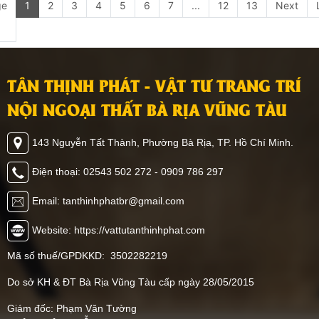
ge
1
2
3
4
5
6
7
...
12
13
Next
TÂN THỊNH PHÁT - VẬT TƯ TRANG TRÍ
NỘI NGOẠI THẤT BÀ RỊA VŨNG TÀU
143 Nguyễn Tất Thành, Phường Bà Rịa, TP. Hồ Chí Minh.
Điện thoại: 02543 502 272 - 0909 786 297
Email: tanthinhphatbr@gmail.com
Website: https://vattutanthinhphat.com
Mã số thuế/GPDKKD: 3502282219
Do sở KH & ĐT Bà Rịa Vũng Tàu cấp ngày 28/05/2015
Giám đốc: Phạm Văn Tường