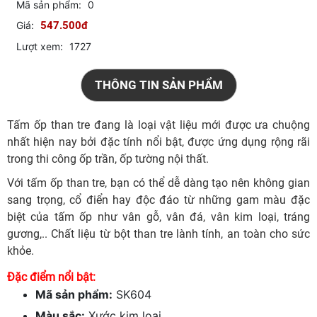
Mã sản phẩm:
0
Giá:
547.500đ
Lượt xem:
1727
THÔNG TIN SẢN PHẨM
Tấm ốp than tre đang là loại vật liệu mới được ưa chuộng
nhất hiện nay bởi đặc tính nổi bật, được ứng dụng rộng rãi
trong thi công ốp trần, ốp tường nội thất.
Với tấm ốp than tre, bạn có thể dễ dàng tạo nên không gian
sang trọng, cổ điển hay độc đáo từ những gam màu đặc
biệt của tấm ốp như vân gỗ, vân đá, vân kim loại, tráng
gương,.. Chất liệu từ bột than tre lành tính, an toàn cho sức
khỏe.
Đặc điểm nổi bật:
Mã sản phẩm:
SK604
Màu sắc:
Xước kim loại