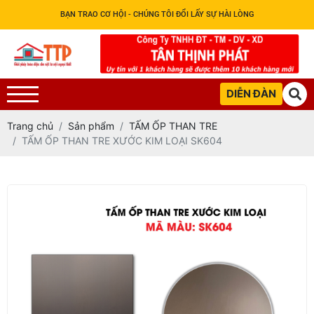
BẠN TRAO CƠ HỘI - CHÚNG TÔI ĐỔI LẤY SỰ HÀI LÒNG
DIỄN ĐÀN
Trang chủ
Sản phẩm
TẤM ỐP THAN TRE
TẤM ỐP THAN TRE XƯỚC KIM LOẠI SK604