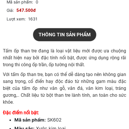
Mã sản phẩm:
0
Giá:
547.500đ
Lượt xem:
1631
THÔNG TIN SẢN PHẨM
Tấm ốp than tre đang là loại vật liệu mới được ưa chuộng
nhất hiện nay bởi đặc tính nổi bật, được ứng dụng rộng rãi
trong thi công ốp trần, ốp tường nội thất.
Với tấm ốp than tre, bạn có thể dễ dàng tạo nên không gian
sang trọng, cổ điển hay độc đáo từ những gam màu đặc
biệt của tấm ốp như vân gỗ, vân đá, vân kim loại, tráng
gương,.. Chất liệu từ bột than tre lành tính, an toàn cho sức
khỏe.
Đặc điểm nổi bật:
Mã sản phẩm:
SK602
Màu sắc:
Xước kim loại