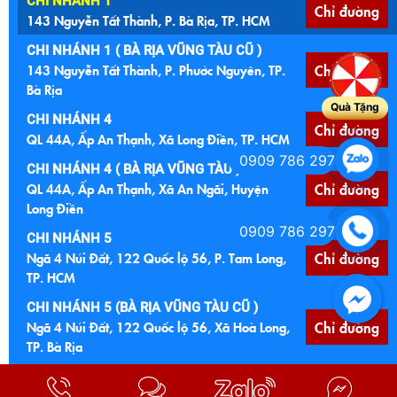
CHI NHÁNH 1
Chỉ đường
143 Nguyễn Tất Thành, P. Bà Rịa, TP. HCM
CHI NHÁNH 1 ( BÀ RỊA VŨNG TÀU CŨ )
143 Nguyễn Tất Thành, P. Phước Nguyên, TP.
Chỉ đường
Bà Rịa
Quà Tặng
CHI NHÁNH 4
Chỉ đường
QL 44A, Ấp An Thạnh, Xã Long Điền, TP. HCM
0909 786 297
CHI NHÁNH 4 ( BÀ RỊA VŨNG TÀU )
QL 44A, Ấp An Thạnh, Xã An Ngãi, Huyện
Chỉ đường
Long Điền
0909 786 297
CHI NHÁNH 5
Ngã 4 Núi Đất, 122 Quốc lộ 56, P. Tam Long,
Chỉ đường
TP. HCM
CHI NHÁNH 5 (BÀ RỊA VŨNG TÀU CŨ )
Ngã 4 Núi Đất, 122 Quốc lộ 56, Xã Hoà Long,
Chỉ đường
TP. Bà Rịa
CHI NHÁNH 6
Chỉ đường
Cầu Đất Đỏ, Quốc lộ 55, Xã Đất Đỏ, TP. HCM