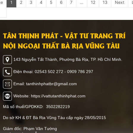
ge
1
2
3
4
5
6
7
...
12
13
Next
TÂN THỊNH PHÁT - VẬT TƯ TRANG TRÍ
NỘI NGOẠI THẤT BÀ RỊA VŨNG TÀU
143 Nguyễn Tất Thành, Phường Bà Rịa, TP. Hồ Chí Minh.
Điện thoại: 02543 502 272 - 0909 786 297
Email: tanthinhphatbr@gmail.com
Website: https://vattutanthinhphat.com
Mã số thuế/GPDKKD: 3502282219
Do sở KH & ĐT Bà Rịa Vũng Tàu cấp ngày 28/05/2015
Giám đốc: Phạm Văn Tường