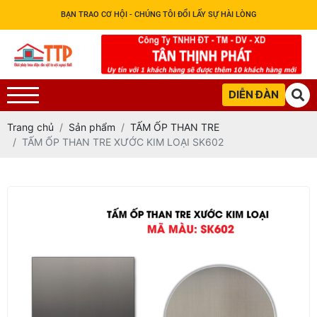
BẠN TRAO CƠ HỘI - CHÚNG TÔI ĐỔI LẤY SỰ HÀI LÒNG
DIỄN ĐÀN
Trang chủ
Sản phẩm
TẤM ỐP THAN TRE
TẤM ỐP THAN TRE XƯỚC KIM LOẠI SK602