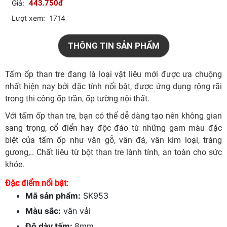
Giá:
443.750đ
Lượt xem:
1714
THÔNG TIN SẢN PHẨM
Tấm ốp than tre đang là loại vật liệu mới được ưa chuộng
nhất hiện nay bởi đặc tính nổi bật, được ứng dụng rộng rãi
trong thi công ốp trần, ốp tường nội thất.
Với tấm ốp than tre, bạn có thể dễ dàng tạo nên không gian
sang trọng, cổ điển hay độc đáo từ những gam màu đặc
biệt của tấm ốp như vân gỗ, vân đá, vân kim loại, tráng
gương,.. Chất liệu từ bột than tre lành tính, an toàn cho sức
khỏe.
Đặc điểm nổi bật:
Mã sản phẩm:
SK953
Màu sắc:
vân vải
Độ dày tấm:
8mm