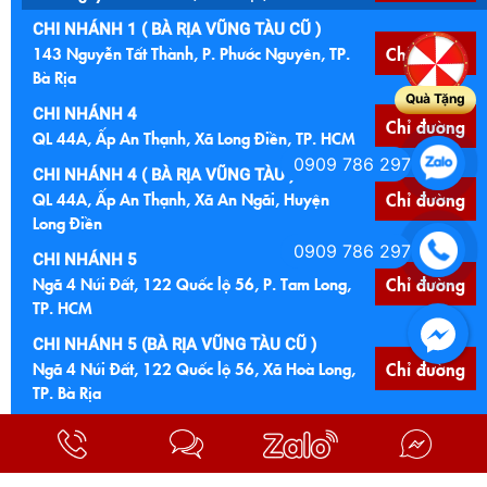
CHI NHÁNH 1 ( BÀ RỊA VŨNG TÀU CŨ )
143 Nguyễn Tất Thành, P. Phước Nguyên, TP.
Chỉ đường
Bà Rịa
Quà Tặng
CHI NHÁNH 4
Chỉ đường
QL 44A, Ấp An Thạnh, Xã Long Điền, TP. HCM
0909 786 297
CHI NHÁNH 4 ( BÀ RỊA VŨNG TÀU )
QL 44A, Ấp An Thạnh, Xã An Ngãi, Huyện
Chỉ đường
Long Điền
0909 786 297
CHI NHÁNH 5
Ngã 4 Núi Đất, 122 Quốc lộ 56, P. Tam Long,
Chỉ đường
TP. HCM
CHI NHÁNH 5 (BÀ RỊA VŨNG TÀU CŨ )
Ngã 4 Núi Đất, 122 Quốc lộ 56, Xã Hoà Long,
Chỉ đường
TP. Bà Rịa
CHI NHÁNH 6
Chỉ đường
Cầu Đất Đỏ, Quốc lộ 55, Xã Đất Đỏ, TP. HCM