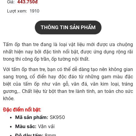
Giá:
443.750đ
Lượt xem:
1910
THÔNG TIN SẢN PHẨM
Tấm ốp than tre đang là loại vật liệu mới được ưa chuộng
nhất hiện nay bởi đặc tính nổi bật, được ứng dụng rộng rãi
trong thi công ốp trần, ốp tường nội thất.
Với tấm ốp than tre, bạn có thể dễ dàng tạo nên không gian
sang trọng, cổ điển hay độc đáo từ những gam màu đặc
biệt của tấm ốp như vân gỗ, vân đá, vân kim loại, tráng
gương,.. Chất liệu từ bột than tre lành tính, an toàn cho sức
khỏe.
Đặc điểm nổi bật:
Mã sản phẩm:
SK950
Màu sắc:
Vân vải
Độ dày tấm:
8mm