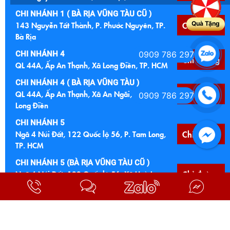
CHI NHÁNH 1 ( BÀ RỊA VŨNG TÀU CŨ )
143 Nguyễn Tất Thành, P. Phước Nguyên, TP.
Chỉ đường
Quà Tặng
Bà Rịa
CHI NHÁNH 4
0909 786 297
Chỉ đường
QL 44A, Ấp An Thạnh, Xã Long Điền, TP. HCM
CHI NHÁNH 4 ( BÀ RỊA VŨNG TÀU )
QL 44A, Ấp An Thạnh, Xã An Ngãi, Huyện
Chỉ đường
0909 786 297
Long Điền
CHI NHÁNH 5
Ngã 4 Núi Đất, 122 Quốc lộ 56, P. Tam Long,
Chỉ đường
TP. HCM
CHI NHÁNH 5 (BÀ RỊA VŨNG TÀU CŨ )
Ngã 4 Núi Đất, 122 Quốc lộ 56, Xã Hoà Long,
Chỉ đường
TP. Bà Rịa
CHI NHÁNH 6
Chỉ đường
Cầu Đất Đỏ, Quốc lộ 55, Xã Đất Đỏ, TP. HCM