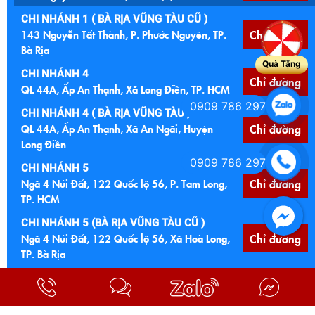
CHI NHÁNH 1 ( BÀ RỊA VŨNG TÀU CŨ )
143 Nguyễn Tất Thành, P. Phước Nguyên, TP.
Chỉ đường
Bà Rịa
Quà Tặng
CHI NHÁNH 4
Chỉ đường
QL 44A, Ấp An Thạnh, Xã Long Điền, TP. HCM
0909 786 297
CHI NHÁNH 4 ( BÀ RỊA VŨNG TÀU )
QL 44A, Ấp An Thạnh, Xã An Ngãi, Huyện
Chỉ đường
Long Điền
0909 786 297
CHI NHÁNH 5
Ngã 4 Núi Đất, 122 Quốc lộ 56, P. Tam Long,
Chỉ đường
TP. HCM
CHI NHÁNH 5 (BÀ RỊA VŨNG TÀU CŨ )
Ngã 4 Núi Đất, 122 Quốc lộ 56, Xã Hoà Long,
Chỉ đường
TP. Bà Rịa
CHI NHÁNH 6
Chỉ đường
Cầu Đất Đỏ, Quốc lộ 55, Xã Đất Đỏ, TP. HCM