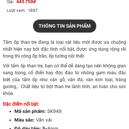
Giá:
443.750đ
Lượt xem:
1897
THÔNG TIN SẢN PHẨM
Tấm ốp than tre đang là loại vật liệu mới được ưa chuộng
nhất hiện nay bởi đặc tính nổi bật, được ứng dụng rộng rãi
trong thi công ốp trần, ốp tường nội thất.
Với tấm ốp than tre, bạn có thể dễ dàng tạo nên không gian
sang trọng, cổ điển hay độc đáo từ những gam màu đặc
biệt của tấm ốp như vân gỗ, vân đá, vân kim loại, tráng
gương,.. Chất liệu từ bột than tre lành tính, an toàn cho sức
khỏe.
Đặc điểm nổi bật:
Mã sản phẩm:
SK949
Màu sắc:
Vân vải
Độ dày tấm: 5-
8mm