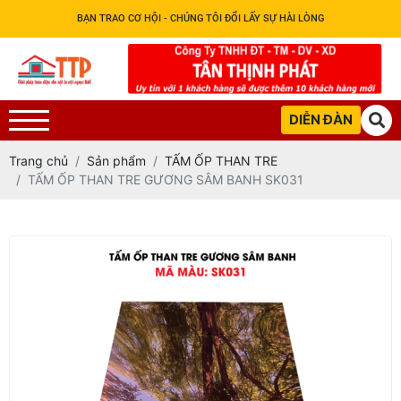
BẠN TRAO CƠ HỘI - CHÚNG TÔI ĐỔI LẤY SỰ HÀI LÒNG
DIỄN ĐÀN
Trang chủ
Sản phẩm
TẤM ỐP THAN TRE
TẤM ỐP THAN TRE GƯƠNG SÂM BANH SK031