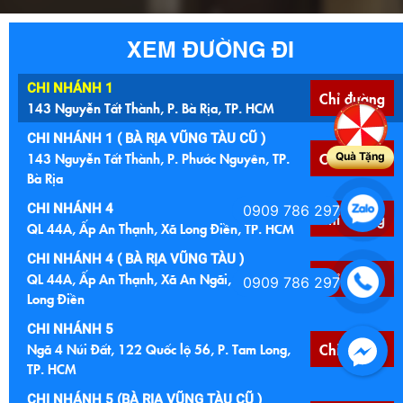
XEM ĐƯỜNG ĐI
CHI NHÁNH 1
Chỉ đường
143 Nguyễn Tất Thành, P. Bà Rịa, TP. HCM
CHI NHÁNH 1 ( BÀ RỊA VŨNG TÀU CŨ )
143 Nguyễn Tất Thành, P. Phước Nguyên, TP.
Chỉ đường
Quà Tặng
Bà Rịa
CHI NHÁNH 4
0909 786 297
Chỉ đường
QL 44A, Ấp An Thạnh, Xã Long Điền, TP. HCM
CHI NHÁNH 4 ( BÀ RỊA VŨNG TÀU )
QL 44A, Ấp An Thạnh, Xã An Ngãi, Huyện
Chỉ đường
0909 786 297
Long Điền
CHI NHÁNH 5
Ngã 4 Núi Đất, 122 Quốc lộ 56, P. Tam Long,
Chỉ đường
TP. HCM
CHI NHÁNH 5 (BÀ RỊA VŨNG TÀU CŨ )