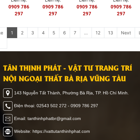
403
402
401
302
0909 786
0909 786
0909 786
0909 786
297
297
297
297
ge
1
2
3
4
5
6
7
...
12
13
Next
TÂN THỊNH PHÁT - VẬT TƯ TRANG TRÍ
NỘI NGOẠI THẤT BÀ RỊA VŨNG TÀU
143 Nguyễn Tất Thành, Phường Bà Rịa, TP. Hồ Chí Minh.
Điện thoại: 02543 502 272 - 0909 786 297
Email: tanthinhphatbr@gmail.com
Website: https://vattutanthinhphat.com