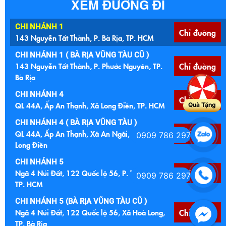
XEM ĐƯỜNG ĐI
CHI NHÁNH 1
Chỉ đường
143 Nguyễn Tất Thành, P. Bà Rịa, TP. HCM
CHI NHÁNH 1 ( BÀ RỊA VŨNG TÀU CŨ )
143 Nguyễn Tất Thành, P. Phước Nguyên, TP.
Chỉ đường
Bà Rịa
CHI NHÁNH 4
Chỉ đường
QL 44A, Ấp An Thạnh, Xã Long Điền, TP. HCM
Quà Tặng
CHI NHÁNH 4 ( BÀ RỊA VŨNG TÀU )
QL 44A, Ấp An Thạnh, Xã An Ngãi, Huyện
Chỉ đường
0909 786 297
Long Điền
CHI NHÁNH 5
Ngã 4 Núi Đất, 122 Quốc lộ 56, P. Tam Long,
Chỉ đường
0909 786 297
TP. HCM
CHI NHÁNH 5 (BÀ RỊA VŨNG TÀU CŨ )
Ngã 4 Núi Đất, 122 Quốc lộ 56, Xã Hoà Long,
Chỉ đường
TP. Bà Rịa