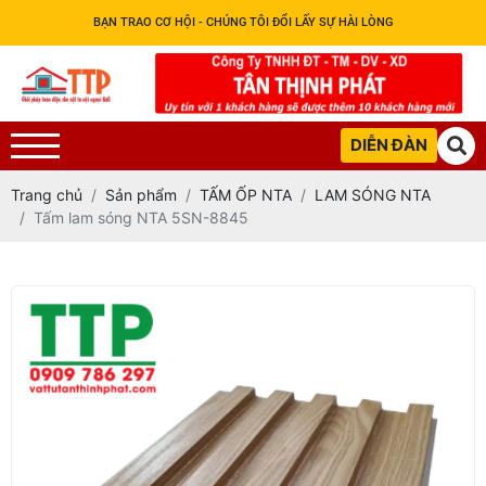
BẠN TRAO CƠ HỘI - CHÚNG TÔI ĐỔI LẤY SỰ HÀI LÒNG
DIỄN ĐÀN
Trang chủ
Sản phẩm
TẤM ỐP NTA
LAM SÓNG NTA
Tấm lam sóng NTA 5SN-8845