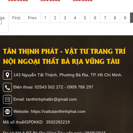
ge
First
Prev
1
2
3
4
5
6
7
8
9
 /
TÂN THỊNH PHÁT - VẬT TƯ TRANG TRÍ
NỘI NGOẠI THẤT BÀ RỊA VŨNG TÀU
143 Nguyễn Tất Thành, Phường Bà Rịa, TP. Hồ Chí Minh.
Điện thoại: 02543 502 272 - 0909 786 297
Email: tanthinhphatbr@gmail.com
Website: https://vattutanthinhphat.com
Mã số thuế/GPDKKD: 3502282219