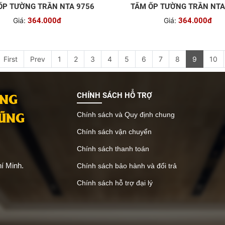
ỐP TƯỜNG TRẦN NTA 9756
TẤM ỐP TƯỜNG TRẦN NTA
Giá:
364.000đ
Giá:
364.000đ
First
Prev
1
2
3
4
5
6
7
8
9
10
ANG
CHÍNH SÁCH HỖ TRỢ
VŨNG
Chính sách và Quy định chung
Chính sách vận chuyển
Chính sách thanh toán
í Minh.
Chính sách bảo hành và đổi trả
Chính sách hỗ trợ đại lý