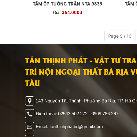
TẤM ỐP TƯỜNG TRẦN NTA 9839
TẤM 
Giá:
364.000đ
Page 9 / 10
TÂN THỊNH PHÁT - VẬT TƯ TR
TRÍ NỘI NGOẠI THẤT BÀ RỊA 
TÀU
143 Nguyễn Tất Thành, Phường Bà Rịa, TP. Hồ Ch
Điện thoại: 02543 502 272 - 0909 786 297
Email: tanthinhphatbr@gmail.com