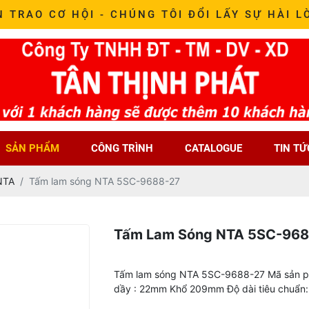
N TRAO CƠ HỘI - CHÚNG TÔI ĐỔI LẤY SỰ HÀI L
SẢN PHẨM
CÔNG TRÌNH
CATALOGUE
TIN TỨ
NTA
Tấm lam sóng NTA 5SC-9688-27
Tấm Lam Sóng NTA 5SC-968
Tấm lam sóng NTA 5SC-9688-27 Mã sản p
dầy : 22mm Khổ 209mm Độ dài tiêu chuẩn