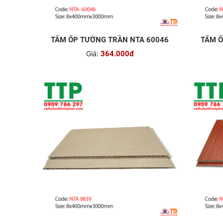
TẤM ỐP TƯỜNG TRẦN NTA 60046
TẤM Ố
Giá:
364.000đ