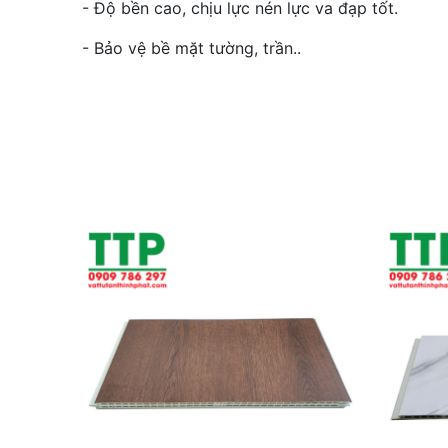
- Độ bền cao, chịu lực nén lực va đạp tốt.
- Bảo vệ bề mặt tường, trần..