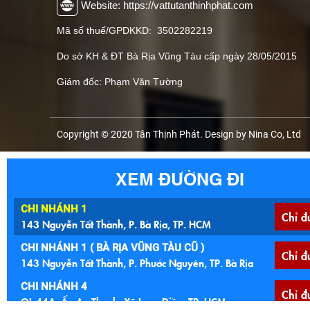
Website: https://vattutanthinhphat.com
Mã số thuế/GPDKKD: 3502282219
Do sở KH & ĐT Bà Rịa Vũng Tàu cấp ngày 28/05/2015
Giám đốc: Phạm Văn Tường
Copyright © 2020 Tân Thịnh Phát. Design by Nina Co, Ltd
XEM ĐƯỜNG ĐI
CHI NHÁNH 1
Chỉ đ
143 Nguyễn Tất Thành, P. Bà Rịa, TP. HCM
CHI NHÁNH 1 ( BÀ RỊA VŨNG TÀU CŨ )
Chỉ đ
143 Nguyễn Tất Thành, P. Phước Nguyên, TP. Bà Rịa
CHI NHÁNH 4
Chỉ đ
QL 44A, Ấp An Thạnh, Xã Long Điền, TP. HCM