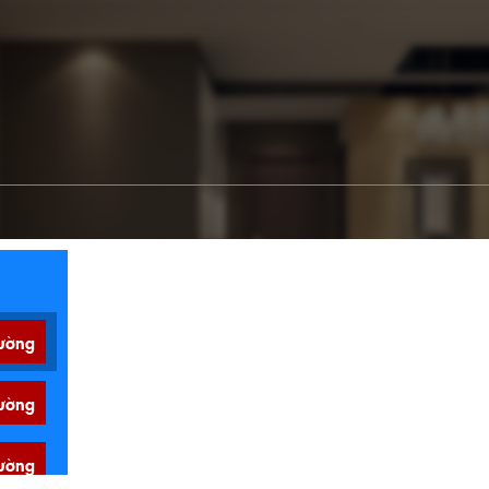
ường
ường
ường