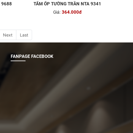
 9688
TẤM ỐP TƯỜNG TRẦN NTA 9341
Giá:
364.000đ
Next
Last
FANPAGE FACEBOOK