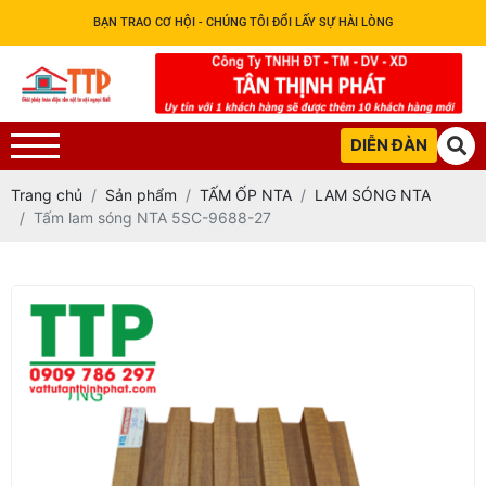
BẠN TRAO CƠ HỘI - CHÚNG TÔI ĐỔI LẤY SỰ HÀI LÒNG
DIỄN ĐÀN
Trang chủ
Sản phẩm
TẤM ỐP NTA
LAM SÓNG NTA
Tấm lam sóng NTA 5SC-9688-27