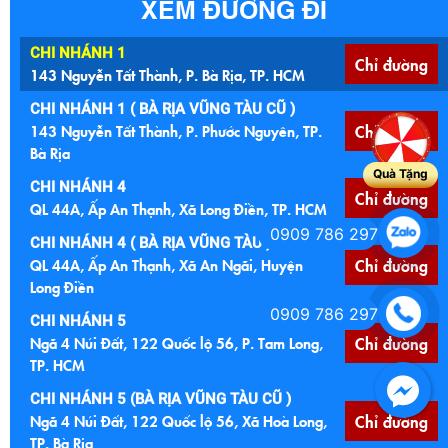
XEM ĐƯỜNG ĐI
CHI NHÁNH 1
Chỉ đường
143 Nguyễn Tất Thành, P. Bà Rịa, TP. HCM
CHI NHÁNH 1 ( BÀ RỊA VŨNG TÀU CŨ )
143 Nguyễn Tất Thành, P. Phước Nguyên, TP.
Chỉ đường
Bà Rịa
Quà Tặng
CHI NHÁNH 4
Chỉ đường
QL 44A, Ấp An Thạnh, Xã Long Điền, TP. HCM
0909 786 297
CHI NHÁNH 4 ( BÀ RỊA VŨNG TÀU )
QL 44A, Ấp An Thạnh, Xã An Ngãi, Huyện
Chỉ đường
Long Điền
0909 786 297
CHI NHÁNH 5
Ngã 4 Núi Đất, 122 Quốc lộ 56, P. Tam Long,
Chỉ đường
TP. HCM
CHI NHÁNH 5 (BÀ RỊA VŨNG TÀU CŨ )
Ngã 4 Núi Đất, 122 Quốc lộ 56, Xã Hoà Long,
Chỉ đường
TP. Bà Rịa