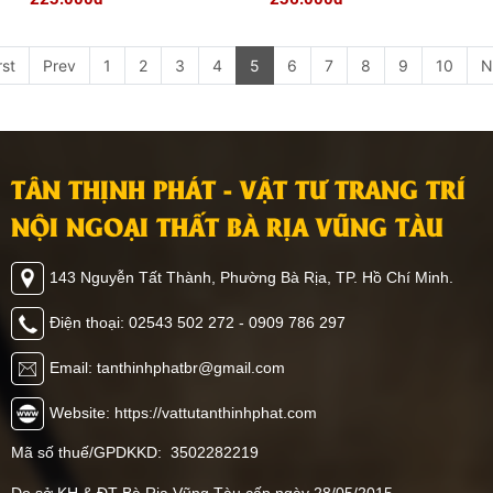
rst
Prev
1
2
3
4
5
6
7
8
9
10
N
TÂN THỊNH PHÁT - VẬT TƯ TRANG TRÍ
NỘI NGOẠI THẤT BÀ RỊA VŨNG TÀU
143 Nguyễn Tất Thành, Phường Bà Rịa, TP. Hồ Chí Minh.
Điện thoại: 02543 502 272 - 0909 786 297
Email: tanthinhphatbr@gmail.com
Website: https://vattutanthinhphat.com
Mã số thuế/GPDKKD: 3502282219