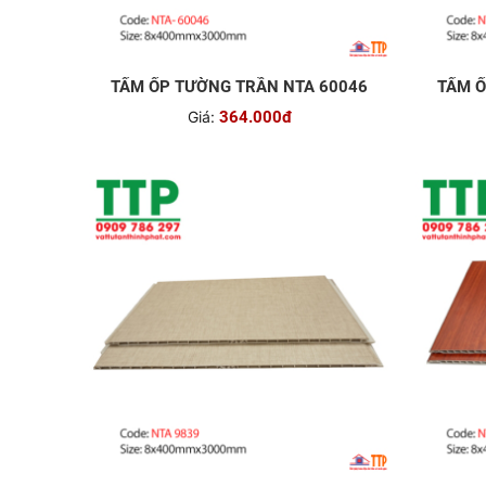
TẤM ỐP TƯỜNG TRẦN NTA 60046
TẤM Ố
Giá:
364.000đ