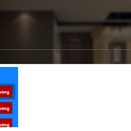
ường
ường
ường