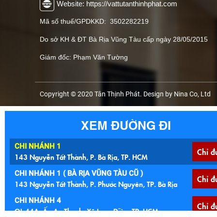
Website: https://vattutanthinhphat.com
Mã số thuế/GPDKKD: 3502282219
Do sở KH & ĐT Bà Rịa Vũng Tàu cấp ngày 28/05/2015
Giám đốc: Phạm Văn Tường
Copyright © 2020 Tân Thịnh Phát. Design by Nina Co, Ltd
XEM ĐƯỜNG ĐI
CHI NHÁNH 1
Chỉ đ
143 Nguyễn Tất Thành, P. Bà Rịa, TP. HCM
CHI NHÁNH 1 ( BÀ RỊA VŨNG TÀU CŨ )
Chỉ đ
143 Nguyễn Tất Thành, P. Phước Nguyên, TP. Bà Rịa
CHI NHÁNH 4
Chỉ đ
QL 44A, Ấp An Thạnh, Xã Long Điền, TP. HCM