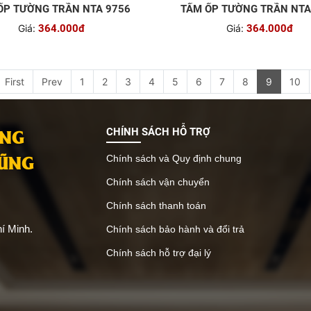
ỐP TƯỜNG TRẦN NTA 9756
TẤM ỐP TƯỜNG TRẦN NTA
Giá:
364.000đ
Giá:
364.000đ
First
Prev
1
2
3
4
5
6
7
8
9
10
ANG
CHÍNH SÁCH HỖ TRỢ
VŨNG
Chính sách và Quy định chung
Chính sách vận chuyển
Chính sách thanh toán
í Minh.
Chính sách bảo hành và đổi trả
Chính sách hỗ trợ đại lý