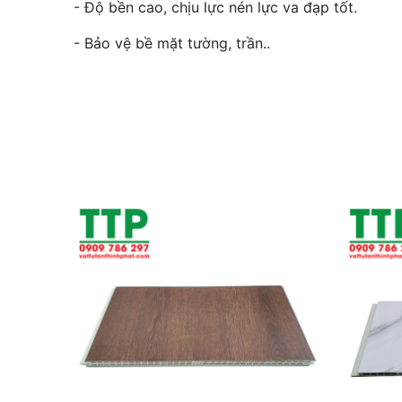
- Độ bền cao, chịu lực nén lực va đạp tốt.
- Bảo vệ bề mặt tường, trần..