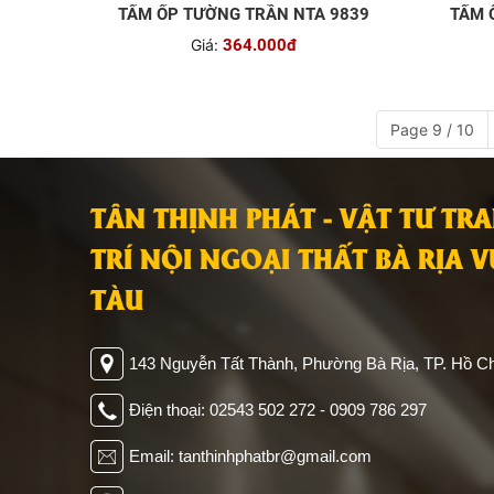
TẤM ỐP TƯỜNG TRẦN NTA 9839
TẤM 
Giá:
364.000đ
Page 9 / 10
TÂN THỊNH PHÁT - VẬT TƯ TR
TRÍ NỘI NGOẠI THẤT BÀ RỊA 
TÀU
143 Nguyễn Tất Thành, Phường Bà Rịa, TP. Hồ Ch
Điện thoại: 02543 502 272 - 0909 786 297
Email: tanthinhphatbr@gmail.com