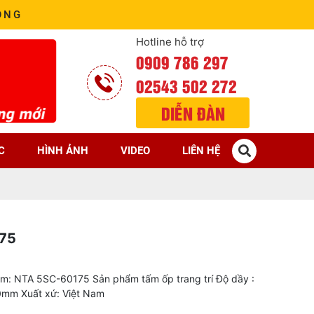
ÒNG
Hotline hỗ trợ
0909 786 297
02543 502 272
DIỄN ĐÀN
C
HÌNH ẢNH
VIDEO
LIÊN HỆ
75
: NTA 5SC-60175 Sản phẩm tấm ốp trang trí Độ dầy :
0mm Xuất xứ: Việt Nam