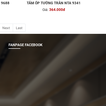
 9688
TẤM ỐP TƯỜNG TRẦN NTA 9341
Giá:
364.000đ
Next
Last
FANPAGE FACEBOOK