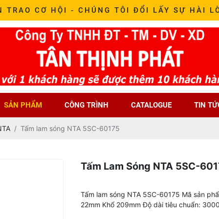
N TRAO CƠ HỘI - CHÚNG TÔI ĐỔI LẤY SỰ HÀI L
SẢN PHẨM
CÔNG TRÌNH
CATALOGUE
TIN TỨ
NTA
Tấm lam sóng NTA 5SC-60175
Tấm Lam Sóng NTA 5SC-601
Tấm lam sóng NTA 5SC-60175 Mã sản phẩm
22mm Khổ 209mm Độ dài tiêu chuẩn: 300