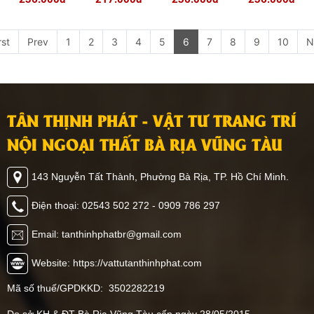
rst
Prev
1
2
3
4
5
6
7
8
9
10
N
TÂN THỊNH PHÁT - VẬT TƯ TRANG TRÍ
NỘI NGOẠI THẤT BÀ RỊA VŨNG TÀU
143 Nguyễn Tất Thành, Phường Bà Rịa, TP. Hồ Chí Minh.
Điện thoại: 02543 502 272 - 0909 786 297
Email: tanthinhphatbr@gmail.com
Website: https://vattutanthinhphat.com
Mã số thuế/GPDKKD: 3502282219