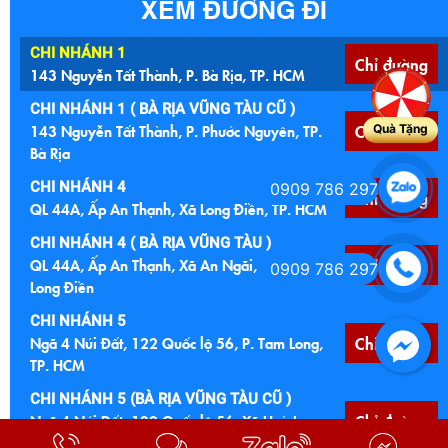
XEM ĐƯỜNG ĐI
CHI NHÁNH 1
Chỉ đường
143 Nguyễn Tất Thành, P. Bà Rịa, TP. HCM
CHI NHÁNH 1 ( BÀ RỊA VŨNG TÀU CŨ )
143 Nguyễn Tất Thành, P. Phước Nguyên, TP.
Chỉ đường
Quà Tặng
Bà Rịa
CHI NHÁNH 4
0909 786 297
Chỉ đường
QL 44A, Ấp An Thạnh, Xã Long Điền, TP. HCM
CHI NHÁNH 4 ( BÀ RỊA VŨNG TÀU )
QL 44A, Ấp An Thạnh, Xã An Ngãi, Huyện
Chỉ đường
0909 786 297
Long Điền
CHI NHÁNH 5
Ngã 4 Núi Đất, 122 Quốc lộ 56, P. Tam Long,
Chỉ đường
TP. HCM
CHI NHÁNH 5 (BÀ RỊA VŨNG TÀU CŨ )
Ngã 4 Núi Đất, 122 Quốc lộ 56, Xã Hoà Long,
Chỉ đường
TP. Bà Rịa