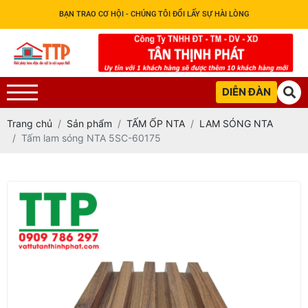
BẠN TRAO CƠ HỘI - CHÚNG TÔI ĐỔI LẤY SỰ HÀI LÒNG
DIỄN ĐÀN
Trang chủ
Sản phẩm
TẤM ỐP NTA
LAM SÓNG NTA
Tấm lam sóng NTA 5SC-60175