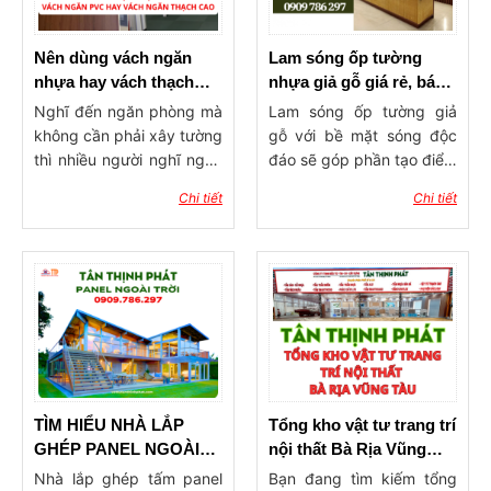
Nên dùng vách ngăn
Lam sóng ốp tường
nhựa hay vách thạch
nhựa giả gỗ giá rẻ, báo
cao ngăn phòng?
giá lam ốp tường, trần
Nghĩ đến ngăn phòng mà
Lam sóng ốp tường giả
không cần phải xây tường
gỗ với bề mặt sóng độc
thì nhiều người nghĩ ngay
đáo sẽ góp phần tạo điểm
đến 2 dòng vật liệu phổ
nhấn ấn tượng cho công
Chi tiết
Chi tiết
biến hiện nay đó là vách
trình xây dựng. Sản phẩm
ngăn nhựa và vách thạch
có tính ứng dụng rộng rãi,
cao. Vậy nên dùng vách
được dùng trong trang trí
ngăn nhựa hay vách
ốp tường, ốp trần với ưu
thạch cao ngăn phòng?
điểm độ bền cao, khả
Hãy cùng vật tư Tân
năng chống chịu thời tiết
Thịnh Phát tham khảo qua
tốt, mang đến không gian
bài viết dưới đây để tìm ra
sống tinh tế, hiện đại và
giải pháp làm vách ngăn
đẳng cấp.
phòng phù hợp nhẩt cho
TÌM HIỂU NHÀ LẮP
Tổng kho vật tư trang trí
ngôi nhà của mình nhé!
GHÉP PANEL NGOÀI
nội thất Bà Rịa Vũng
TRỜI
Tàu – Uy tín, đa dạng,
Nhà lắp ghép tấm panel
Bạn đang tìm kiếm tổng