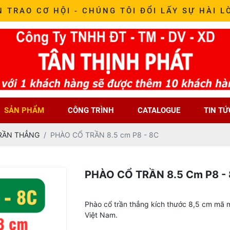
N TRAO CƠ HỘI - CHÚNG TÔI ĐỔI LẤY SỰ HÀI L
SẢN PHẨM
CÔNG TRÌNH
CATALOGUE
TIN TỨ
RẦN THẲNG
PHÀO CỔ TRẦN 8.5 cm P8 - 8C
PHÀO CỔ TRẦN 8.5 Cm P8 -
Phào cổ trần thẳng kích thước 8,5 cm mã m
Việt Nam.