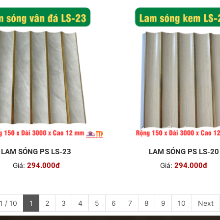
LAM SÓNG PS LS-23
LAM SÓNG PS LS-20
Giá:
294.000đ
Giá:
294.000đ
1 / 10
1
2
3
4
5
6
7
8
9
10
Next