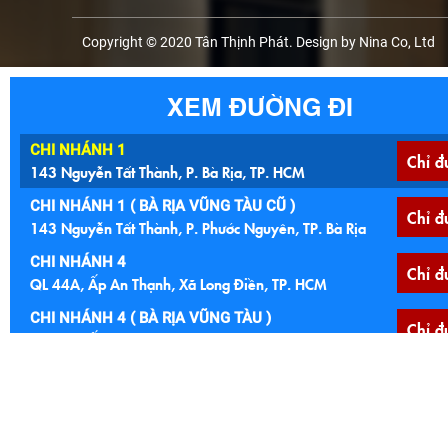
Copyright © 2020 Tân Thịnh Phát. Design by Nina Co, Ltd
XEM ĐƯỜNG ĐI
CHI NHÁNH 1
Chỉ đ
143 Nguyễn Tất Thành, P. Bà Rịa, TP. HCM
CHI NHÁNH 1 ( BÀ RỊA VŨNG TÀU CŨ )
Chỉ đ
143 Nguyễn Tất Thành, P. Phước Nguyên, TP. Bà Rịa
CHI NHÁNH 4
Chỉ đ
QL 44A, Ấp An Thạnh, Xã Long Điền, TP. HCM
CHI NHÁNH 4 ( BÀ RỊA VŨNG TÀU )
Chỉ đ
QL 44A, Ấp An Thạnh, Xã An Ngãi, Huyện Long Điền
CHI NHÁNH 5
Chỉ đ
Ngã 4 Núi Đất, 122 Quốc lộ 56, P. Tam Long, TP. HCM
CHI NHÁNH 5 (BÀ RỊA VŨNG TÀU CŨ )