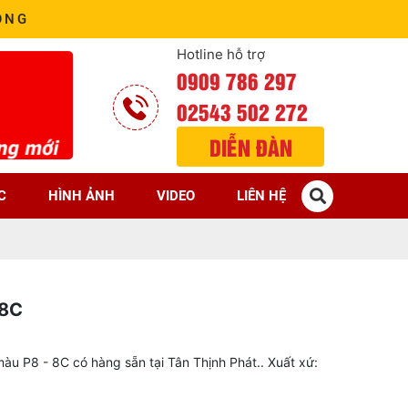
ÒNG
Hotline hỗ trợ
0909 786 297
02543 502 272
DIỄN ĐÀN
C
HÌNH ẢNH
VIDEO
LIÊN HỆ
 8C
àu P8 - 8C có hàng sẵn tại Tân Thịnh Phát.. Xuất xứ: