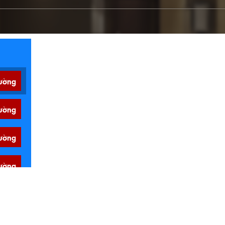
ường
ường
ường
ường
ường