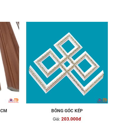
 CM
BÔNG GÓC KÉP
Giá:
203.000đ