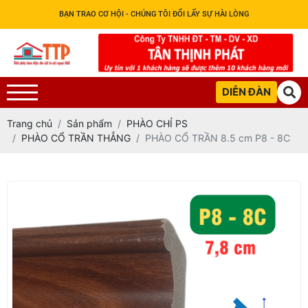
BẠN TRAO CƠ HỘI - CHÚNG TÔI ĐỔI LẤY SỰ HÀI LÒNG
DIỄN ĐÀN
Trang chủ
Sản phẩm
PHÀO CHỈ PS
PHÀO CỔ TRẦN THẲNG
PHÀO CỔ TRẦN 8.5 cm P8 - 8C