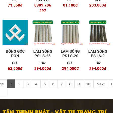
CM
CM
CM
71.550đ
0909 786
81.100đ
203.000đ
297
BÔNG GÓC
LAM SÓNG
LAM SÓNG
LAM SÓNG
ĐƠN
PS LS-23
PS LS-20
PS LS-9
Giá:
Giá:
Giá:
Giá:
63.000đ
294.000đ
294.000đ
294.000đ
ge
1
2
3
4
5
6
7
8
9
10
Next
L
TÂN THỊNH PHÁT - VẬT TƯ TRANG TRÍ