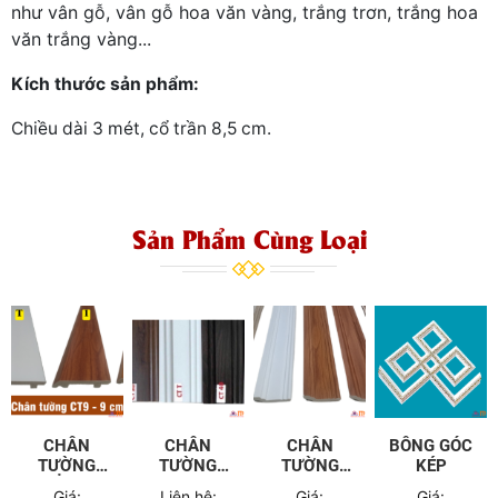
như vân gỗ, vân gỗ hoa văn vàng, trắng trơn, trắng hoa
văn trắng vàng...
Kích thước sản phẩm:
Chiều dài 3 mét, cổ trần 8,5 cm.
Sản Phẩm Cùng Loại
CHÂN
CHÂN
CHÂN
BÔNG GÓC
TƯỜNG
TƯỜNG
TƯỜNG
KÉP
THẲNG 9
CONG 12
CONG 7,5
Giá:
Liên hệ:
Giá:
Giá: