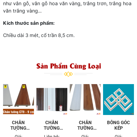
như vân gỗ, vân gỗ hoa văn vàng, trắng trơn, trắng hoa
văn trắng vàng...
Kích thước sản phẩm:
Chiều dài 3 mét, cổ trần 8,5 cm.
Sản Phẩm Cùng Loại
CHÂN
CHÂN
CHÂN
BÔNG GÓC
TƯỜNG
TƯỜNG
TƯỜNG
KÉP
THẲNG 9
CONG 12
CONG 7,5
Giá:
Liên hệ:
Giá:
Giá: