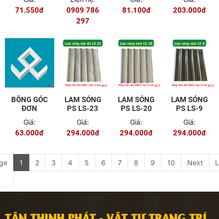
CM
CM
CM
71.550đ
0909 786
81.100đ
203.000đ
297
BÔNG GÓC
LAM SÓNG
LAM SÓNG
LAM SÓNG
ĐƠN
PS LS-23
PS LS-20
PS LS-9
Giá:
Giá:
Giá:
Giá:
63.000đ
294.000đ
294.000đ
294.000đ
ge
1
2
3
4
5
6
7
8
9
10
Next
L
TÂN THỊNH PHÁT - VẬT TƯ TRANG TRÍ