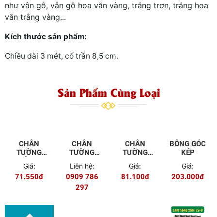
như vân gỗ, vân gỗ hoa văn vàng, trắng trơn, trắng hoa
văn trắng vàng...
Kích thước sản phẩm:
Chiều dài 3 mét, cổ trần 8,5 cm.
Sản Phẩm Cùng Loại
CHÂN
CHÂN
CHÂN
TƯỜNG
TƯỜNG
TƯỜNG
THẲNG 9
CONG 12
CONG 7,5
Giá:
Liên hệ:
Giá:
CM
CM
CM
71.550đ
0909 786
81.100đ
BÔNG GÓC
297
KÉP
Giá:
203.000đ