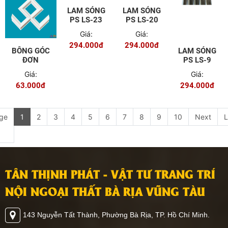
LAM SÓNG
LAM SÓNG
PS LS-23
PS LS-20
Giá:
Giá:
294.000đ
294.000đ
BÔNG GÓC
LAM SÓNG
ĐƠN
PS LS-9
Giá:
Giá:
63.000đ
294.000đ
ge
1
2
3
4
5
6
7
8
9
10
Next
L
TÂN THỊNH PHÁT - VẬT TƯ TRANG TRÍ
NỘI NGOẠI THẤT BÀ RỊA VŨNG TÀU