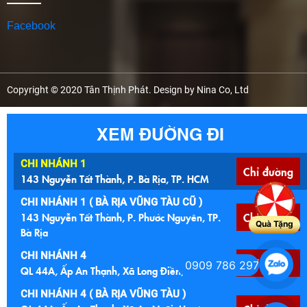
Chính sách hỗ trợ đại lý
FANPAGE FACEBOOK
Facebook
Copyright © 2020 Tân Thịnh Phát. Design by Nina Co, Ltd
XEM ĐƯỜNG ĐI
CHI NHÁNH 1
Chỉ đường
143 Nguyễn Tất Thành, P. Bà Rịa, TP. HCM
Quà Tặng
CHI NHÁNH 1 ( BÀ RỊA VŨNG TÀU CŨ )
143 Nguyễn Tất Thành, P. Phước Nguyên, TP.
Chỉ đường
0909 786 297
Bà Rịa
CHI NHÁNH 4
Chỉ đường