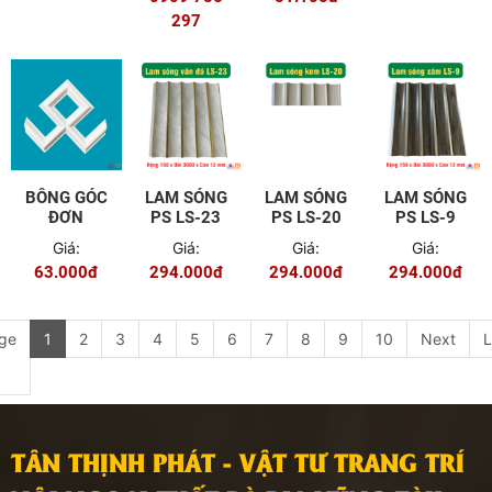
297
BÔNG GÓC
LAM SÓNG
LAM SÓNG
LAM SÓNG
ĐƠN
PS LS-23
PS LS-20
PS LS-9
Giá:
Giá:
Giá:
Giá:
63.000đ
294.000đ
294.000đ
294.000đ
ge
1
2
3
4
5
6
7
8
9
10
Next
L
TÂN THỊNH PHÁT - VẬT TƯ TRANG TRÍ