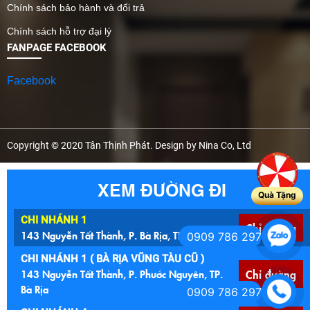
Chính sách bảo hành và đổi trả
Chính sách hỗ trợ đại lý
FANPAGE FACEBOOK
Facebook
Copyright © 2020 Tân Thịnh Phát. Design by Nina Co, Ltd
XEM ĐƯỜNG ĐI
Quà Tặng
CHI NHÁNH 1
Chỉ đường
143 Nguyễn Tất Thành, P. Bà Rịa, TP. HCM
0909 786 297
CHI NHÁNH 1 ( BÀ RỊA VŨNG TÀU CŨ )
143 Nguyễn Tất Thành, P. Phước Nguyên, TP.
Chỉ đường
Bà Rịa
0909 786 297