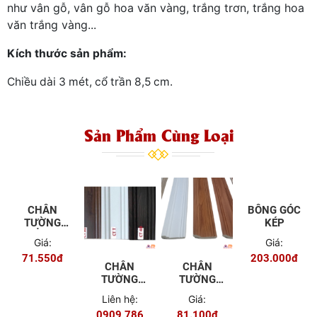
như vân gỗ, vân gỗ hoa văn vàng, trắng trơn, trắng hoa
văn trắng vàng...
Kích thước sản phẩm:
Chiều dài 3 mét, cổ trần 8,5 cm.
Sản Phẩm Cùng Loại
CHÂN
CHÂN
CHÂN
BÔNG GÓC
TƯỜNG
TƯỜNG
TƯỜNG
KÉP
THẲNG 9
CONG 12
CONG 7,5
Giá:
Liên hệ:
Giá:
Giá:
CM
CM
CM
71.550đ
0909 786
81.100đ
203.000đ