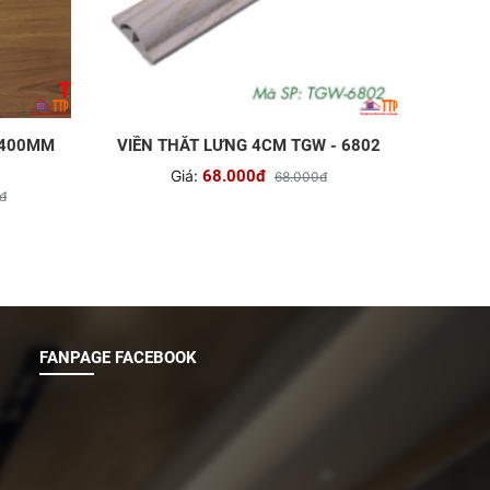
 400MM
VIỀN THẮT LƯNG 4CM TGW - 6802
Giá:
68.000đ
68.000đ
đ
FANPAGE FACEBOOK