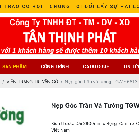
N TRAO CƠ HỘI - CHÚNG TÔI ĐỔI LẤY SỰ HÀI L
SẢN PHẨM
CÔNG TRÌNH
CATALOGUE
TIN TỨ
VIỀN TRANG TRÍ VÂN GỖ
Nẹp góc trần và tường TGW - 6813
Nẹp Góc Trần Và Tường TGW
Kích thước: Dài 2800mm x Rộng 25mm x C
Việt Nam