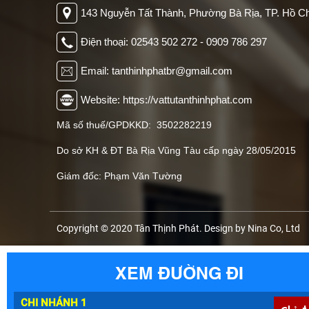
143 Nguyễn Tất Thành, Phường Bà Rịa, TP. Hồ Ch
Điện thoại: 02543 502 272 - 0909 786 297
Email: tanthinhphatbr@gmail.com
Website: https://vattutanthinhphat.com
Mã số thuế/GPDKKD: 3502282219
Do sở KH & ĐT Bà Rịa Vũng Tàu cấp ngày 28/05/2015
Giám đốc: Phạm Văn Tường
Copyright © 2020 Tân Thịnh Phát. Design by Nina Co, Ltd
XEM ĐƯỜNG ĐI
CHI NHÁNH 1