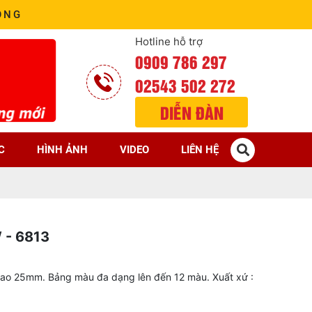
ÒNG
Hotline hỗ trợ
0909 786 297
02543 502 272
DIỄN ĐÀN
C
HÌNH ẢNH
VIDEO
LIÊN HỆ
 - 6813
ao 25mm. Bảng màu đa dạng lên đến 12 màu. Xuất xứ :