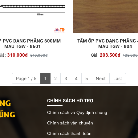
P PVC DẠNG PHẲNG 600MM
TẤM ỐP PVC DẠNG PHẲNG
MÀU TGW - 8601
MÀU TGW - 804
iá:
310.000đ
Giá:
203.500đ
310.000đ
138.000
Page 1 / 5
1
2
3
4
5
Next
Last
ANG
CHÍNH SÁCH HỖ TRỢ
VŨNG
Chính sách và Quy định chung
Chính sách vận chuyển
Chính sách thanh toán