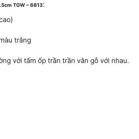
:
g 2.5cm TGW – 6813
cao)
 màu trắng
 với tấm ốp trần trần vân gỗ với nhau.