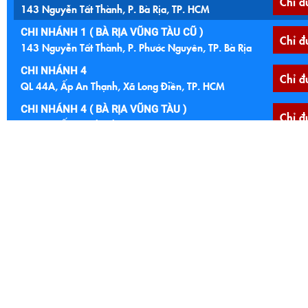
Chỉ đ
143 Nguyễn Tất Thành, P. Bà Rịa, TP. HCM
CHI NHÁNH 1 ( BÀ RỊA VŨNG TÀU CŨ )
Chỉ đ
143 Nguyễn Tất Thành, P. Phước Nguyên, TP. Bà Rịa
CHI NHÁNH 4
Chỉ đ
QL 44A, Ấp An Thạnh, Xã Long Điền, TP. HCM
CHI NHÁNH 4 ( BÀ RỊA VŨNG TÀU )
Chỉ đ
QL 44A, Ấp An Thạnh, Xã An Ngãi, Huyện Long Điền
CHI NHÁNH 5
Chỉ đ
Ngã 4 Núi Đất, 122 Quốc lộ 56, P. Tam Long, TP. HCM
CHI NHÁNH 5 (BÀ RỊA VŨNG TÀU CŨ )
Ngã 4 Núi Đất, 122 Quốc lộ 56, Xã Hoà Long, TP. Bà
Chỉ đ
Rịa
CHI NHÁNH 6
Chỉ đ
Cầu Đất Đỏ, Quốc lộ 55, Xã Đất Đỏ, TP. HCM
CHI NHÁNH 6 (BÀ RỊA VŨNG TÀU CŨ)
Chỉ đ
Cầu Đất Đỏ, Quốc lộ 55, TT Đất Đỏ, Bà Ria Vũng Tàu