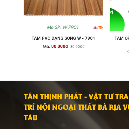
TẤM PVC DẠNG SÓNG W - 7901
TẤM Ố
Giá:
80.000đ
80.000đ
G
TÂN THỊNH PHÁT - VẬT TƯ TR
TRÍ NỘI NGOẠI THẤT BÀ RỊA 
TÀU