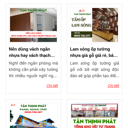
Nên dùng vách ngăn
Lam sóng ốp tường
nhựa hay vách thạch
nhựa giả gỗ giá rẻ, báo
cao ngăn phòng?
giá lam ốp tường, trần
Nghĩ đến ngăn phòng mà
Lam sóng ốp tường giả
không cần phải xây tường
gỗ với bề mặt sóng độc
thì nhiều người nghĩ ngay
đáo sẽ góp phần tạo điểm
đến 2 dòng vật liệu phổ
nhấn ấn tượng cho công
Chi tiết
Chi tiết
biến hiện nay đó là vách
trình xây dựng. Sản phẩm
ngăn nhựa và vách thạch
có tính ứng dụng rộng rãi,
cao. Vậy nên dùng vách
được dùng trong trang trí
ngăn nhựa hay vách
ốp tường, ốp trần với ưu
thạch cao ngăn phòng?
điểm độ bền cao, khả
Hãy cùng vật tư Tân
năng chống chịu thời tiết
Thịnh Phát tham khảo qua
tốt, mang đến không gian