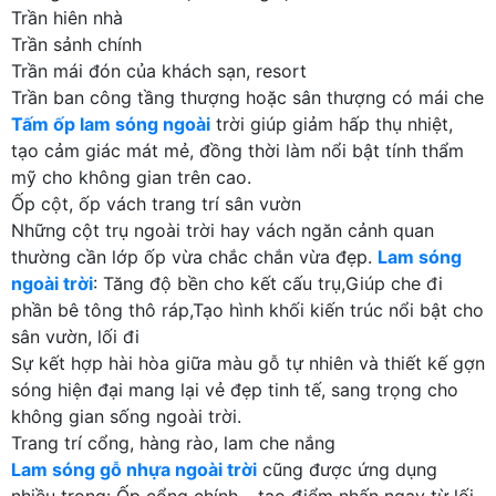
Trần hiên nhà
Trần sảnh chính
Trần mái đón của khách sạn, resort
Trần ban công tầng thượng hoặc sân thượng có mái che
Tấm ốp lam sóng ngoài
trời giúp giảm hấp thụ nhiệt,
tạo cảm giác mát mẻ, đồng thời làm nổi bật tính thẩm
mỹ cho không gian trên cao.
Ốp cột, ốp vách trang trí sân vườn
Những cột trụ ngoài trời hay vách ngăn cảnh quan
thường cần lớp ốp vừa chắc chắn vừa đẹp.
Lam sóng
ngoài trời
: Tăng độ bền cho kết cấu trụ,Giúp che đi
phần bê tông thô ráp,Tạo hình khối kiến trúc nổi bật cho
sân vườn, lối đi
Sự kết hợp hài hòa giữa màu gỗ tự nhiên và thiết kế gợn
sóng hiện đại mang lại vẻ đẹp tinh tế, sang trọng cho
không gian sống ngoài trời.
Trang trí cổng, hàng rào, lam che nắng
Lam sóng gỗ nhựa ngoài trời
cũng được ứng dụng
nhiều trong: Ốp cổng chính – tạo điểm nhấn ngay từ lối