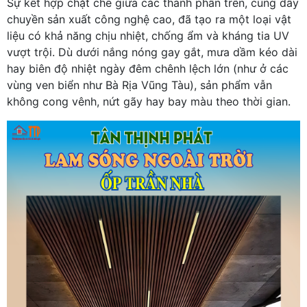
Sự kết hợp chặt chẽ giữa các thành phần trên, cùng dây
chuyền sản xuất công nghệ cao, đã tạo ra một loại vật
liệu có khả năng chịu nhiệt, chống ẩm và kháng tia UV
vượt trội. Dù dưới nắng nóng gay gắt, mưa dầm kéo dài
hay biên độ nhiệt ngày đêm chênh lệch lớn (như ở các
vùng ven biển như Bà Rịa Vũng Tàu), sản phẩm vẫn
không cong vênh, nứt gãy hay bay màu theo thời gian.