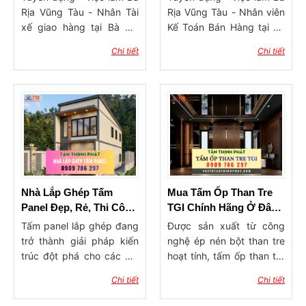
sang mua hàng trực tiếp
Rịa Vũng Tàu - Nhân Tài
Rịa Vũng Tàu - Nhân viên
tại các tổng kho vật tư nội
xế giao hàng tại Bà Rịa
Kế Toán Bán Hàng tại Bà
thất thay vì qua các đại lý
Vũng Tàu
Rịa
Chi tiết
Chi tiết
trung gian. Điều này
không chỉ giúp tiết kiệm
chi phí mà còn đảm bảo
nguồn hàng ổn định, mẫu
mã luôn cập nhật theo xu
hướng. Trong bài viết này,
chúng tôi sẽ giới thiệu đến
bạn địa chỉ tổng kho vật
tư trang trí nội thất Bà Rịa
Vũng Tàu uy tín, chuyên
Nhà Lắp Ghép Tấm
Mua Tấm Ốp Than Tre
cung cấp đầy đủ các
Panel Đẹp, Rẻ, Thi Công
TGI Chính Hãng Ở Đâu
dòng sản phẩm: tấm ốp,
Nhanh
Tại Bà Rịa Vũng Tàu
Tấm panel lắp ghép đang
Được sản xuất từ công
phào chỉ, sàn nhựa, nẹp
trở thành giải pháp kiến
nghệ ép nén bột than tre
trang trí, vật tư thi công…
trúc đột phá cho các mô
hoạt tính, tấm ốp than tre
với dịch vụ tư vấn – giao
hình nhà lắp ghép panel
là sự hòa quyện hoàn hảo
hàng – hỗ trợ thi công tận
Chi tiết
Chi tiết
cấp 4, homestay,
giữa tính thẩm mỹ hiện
tâm.
container, nhà ở công
đại và tiêu chuẩn sống