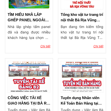
bài viết dưới đây để tìm ra
sống tinh tế, hiện đại và
giải pháp làm vách ngăn
đẳng cấp.
phòng phù hợp nhẩt cho
TÌM HIỂU NHÀ LẮP
Tổng kho vật tư trang trí
ngôi nhà của mình nhé!
GHÉP PANEL NGOÀI
nội thất Bà Rịa Vũng
TRỜI
Tàu – Uy tín, đa dạng,
Nhà lắp ghép tấm panel
Bạn đang tìm kiếm tổng
giá tận gốc
đã và đang được nhiều
kho vật tư trang trí nội
khách hàng lựa chọn bởi
thất tại Bà Rịa Vũng Tàu
những ưu điểm và tiện lợi
uy tín, giá tốt và hàng có
Chi tiết
Chi tiết
mà công trình này mang
sẵn đa dạng? Trong thời
đến. Hãy cùng Tân Thịnh
đại mà nhu cầu làm đẹp
Phát điểm qua các mẫu
không gian sống ngày
nhà lắp ghép panel đẹp
càng cao, việc lựa chọn
hiện đại, có giá thành tiết
nơi cung cấp vật liệu
kiệm hơn 40% so với các
trang trí chất lượng, giá sỉ
ngôi nhà truyền thống.
tận gốc và chính sách hỗ
trợ tốt là vô cùng quan
trọng. Tại Bà Rịa Vũng
Tàu, nhiều chủ thầu, kiến
CÔNG VIỆC TÀI XẾ
Tuyển dụng Nhân viên
trúc sư và cả khách hàng
GIAO HÀNG TẠI BÀ RỊA
Kế Toán Bán Hàng tại
cá nhân đang dần chuyển
VŨNG TÀU
Bà Rịa
Tuyển dụng - Việc làm Bà
Tuyển dụng - Việc làm Bà