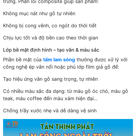
trưng. Phần lõi composite giúp sản phẩm:
Không mục nát như gỗ tự nhiên
Không bị cong vênh, co ngót do thời tiết
Chịu lực tốt và độ bền cao theo thời gian
Lớp bề mặt định hình – tạo vân & màu sắc
Phần bề mặt của
tấm lam sóng
thường được xử lý với
công nghệ ép vân nổi hoặc phủ lớp film giả gỗ để:
Tạo hiệu ứng vân gỗ sang trọng, tự nhiên
Có nhiều màu sắc đa dạng: từ màu gỗ óc chó, màu gỗ
teak, màu coffee đến màu xám hiện đại…
Chống trầy xước nhẹ và dễ dàng vệ sinh