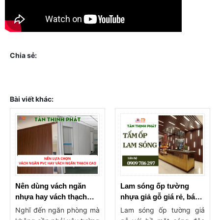
Chia sẻ:
Bài viết khác:
Nên dùng vách ngăn
Lam sóng ốp tường
nhựa hay vách thạch
nhựa giả gỗ giá rẻ, báo
cao ngăn phòng?
giá lam ốp tường, trần
Nghĩ đến ngăn phòng mà
Lam sóng ốp tường giả