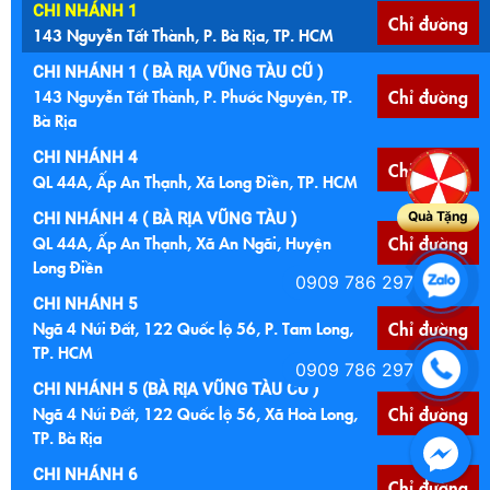
CHI NHÁNH 1
Chỉ đường
143 Nguyễn Tất Thành, P. Bà Rịa, TP. HCM
CHI NHÁNH 1 ( BÀ RỊA VŨNG TÀU CŨ )
143 Nguyễn Tất Thành, P. Phước Nguyên, TP.
Chỉ đường
Bà Rịa
CHI NHÁNH 4
Chỉ đường
QL 44A, Ấp An Thạnh, Xã Long Điền, TP. HCM
Quà Tặng
CHI NHÁNH 4 ( BÀ RỊA VŨNG TÀU )
QL 44A, Ấp An Thạnh, Xã An Ngãi, Huyện
Chỉ đường
Long Điền
0909 786 297
CHI NHÁNH 5
Ngã 4 Núi Đất, 122 Quốc lộ 56, P. Tam Long,
Chỉ đường
TP. HCM
0909 786 297
CHI NHÁNH 5 (BÀ RỊA VŨNG TÀU CŨ )
Ngã 4 Núi Đất, 122 Quốc lộ 56, Xã Hoà Long,
Chỉ đường
TP. Bà Rịa
CHI NHÁNH 6
Chỉ đường