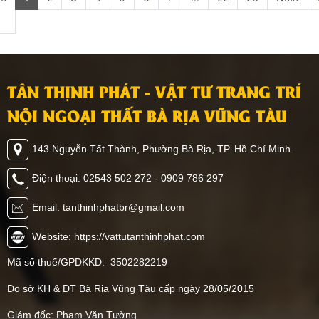
nhưng có trọng lượng nhẹ
này, Tân Thịnh Phát Bà
để dễ dàng ốp tường,
Rịa Vũng Tàu sẽ chia sẻ
trần. Ngoài ra, loại vật liệu
đến bạn các mẫu phòng
ốp tường này còn mang
khách ốp nhựa PVC đẹp,
đến nhiều giá trị đặc biệt
dẫn đầu xu hướng 2026,
TÂN THỊNH PHÁT - VẬT TƯ TRANG TRÍ
khác mà bạn không thể
giúp bạn có thêm ý tưởng
ngờ đến. Hãy cùng Tân
trang trí không gian nhà
NỘI NGOẠI THẤT BÀ RỊA VŨNG TÀU
Thịnh Phát khám phá
mình, cùng tham khảo
ngay vật liệu này có thể
ngay nhé.
143 Nguyễn Tất Thành, Phường Bà Rịa, TP. Hồ Chí Minh.
ứng dụng như thế nào
nhé.
Điện thoại: 02543 502 272 - 0909 786 297
Email: tanthinhphatbr@gmail.com
Website: https://vattutanthinhphat.com
Mã số thuế/GPDKKD: 3502282219
Do sở KH & ĐT Bà Rịa Vũng Tàu cấp ngày 28/05/2015
Giám đốc: Phạm Văn Tường