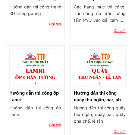
PVC, Alu
Hướng dẫn thi công tranh
Các hạng mục thi công:
3D tráng gương
Thi công ốp trần bằng
tấm PVC vân đá, tấm Alu
Chi tiết
cho phòng khách, phòng
Chi tiết
ngủ, trần nhà … cho công
trình dân dụng, văn
phòng, sảnh tiếp khách …
Tư vấn chuẩn bị vật tư và
phụ kiện như sau: 1. Tấm
PVC vân đá hoặc tấm Alu
2. Keo dán 2 mặt, keo TGI
hoặc 999, keo 502, keo
silicon trắng trong, keo
che mối nối, các loại đèn
Hướng dẫn thi công ốp
Hướng dẫn thi công
led hắt, led dây trang trí
Lamri
quầy thu ngân, bar, pha
… 3. Các loại nẹp V và
chế, lễ tân
Hướng dẫn thi công ốp
Hướng dẫn thi công quầy
viền trang trí hoặc phào
Lamri
thu ngân, quầy bar, quầy
chỉ như phào trần, phào
pha chế, lễ tân
Chi tiết
góc trong (phào góc âm),
Chi tiết
hoặc có thể nẹp bằng