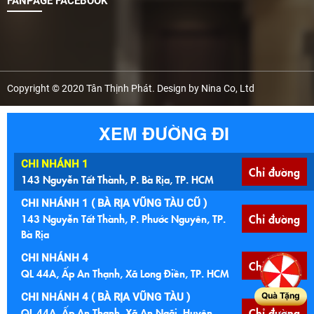
FANPAGE FACEBOOK
Copyright © 2020 Tân Thịnh Phát. Design by Nina Co, Ltd
XEM ĐƯỜNG ĐI
CHI NHÁNH 1
Chỉ đường
143 Nguyễn Tất Thành, P. Bà Rịa, TP. HCM
CHI NHÁNH 1 ( BÀ RỊA VŨNG TÀU CŨ )
143 Nguyễn Tất Thành, P. Phước Nguyên, TP.
Chỉ đường
Bà Rịa
CHI NHÁNH 4
Chỉ đường
QL 44A, Ấp An Thạnh, Xã Long Điền, TP. HCM
Quà Tặng
CHI NHÁNH 4 ( BÀ RỊA VŨNG TÀU )
QL 44A, Ấp An Thạnh, Xã An Ngãi, Huyện
Chỉ đường