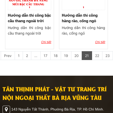
Hướng dẫn thi công bậc
Hướng dẫn thi công
cầu thang ngoài trời
hàng rào, cổng ngỏ
Hướng dẫn thi công bậc
Hướng dẫn thi công hàng
cầu thang ngoài trời
rào, cổng ngỏ
Chi tiết
Chi tiết
Prev
1
2
...
17
18
19
20
21
22
23
TÂN THỊNH PHÁT - VẬT TƯ TRANG TRÍ
NỘI NGOẠI THẤT BÀ RỊA VŨNG TÀU
143 Nguyễn Tất Thành, Phường Bà Rịa, TP. Hồ Chí Minh.