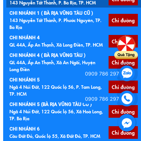
143 Nguyễn Tất Thành, P. Bà Rịa, TP. HCM
CHI NHÁNH 1 ( BÀ RỊA VŨNG TÀU CŨ )
143 Nguyễn Tất Thành, P. Phước Nguyên, TP.
Chỉ đường
Bà Rịa
CHI NHÁNH 4
Chỉ đường
QL 44A, Ấp An Thạnh, Xã Long Điền, TP. HCM
Quà Tặng
CHI NHÁNH 4 ( BÀ RỊA VŨNG TÀU )
QL 44A, Ấp An Thạnh, Xã An Ngãi, Huyện
Chỉ đường
Long Điền
0909 786 297
CHI NHÁNH 5
Ngã 4 Núi Đất, 122 Quốc lộ 56, P. Tam Long,
Chỉ đường
TP. HCM
0909 786 297
CHI NHÁNH 5 (BÀ RỊA VŨNG TÀU CŨ )
Ngã 4 Núi Đất, 122 Quốc lộ 56, Xã Hoà Long,
Chỉ đường
TP. Bà Rịa
CHI NHÁNH 6
Chỉ đường
Cầu Đất Đỏ, Quốc lộ 55, Xã Đất Đỏ, TP. HCM