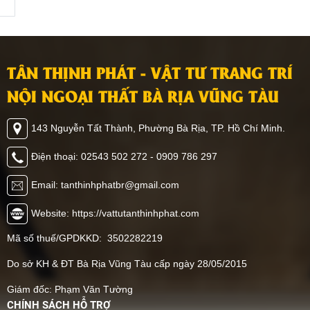
để dễ dàng ốp tường,
Rịa Vũng Tàu sẽ chia sẻ
trần. Ngoài ra, loại vật liệu
đến bạn các mẫu phòng
ốp tường này còn mang
khách ốp nhựa PVC đẹp,
đến nhiều giá trị đặc biệt
dẫn đầu xu hướng 2026,
TÂN THỊNH PHÁT - VẬT TƯ TRANG TRÍ
khác mà bạn không thể
giúp bạn có thêm ý tưởng
ngờ đến. Hãy cùng Tân
trang trí không gian nhà
NỘI NGOẠI THẤT BÀ RỊA VŨNG TÀU
Thịnh Phát khám phá
mình, cùng tham khảo
ngay vật liệu này có thể
ngay nhé.
143 Nguyễn Tất Thành, Phường Bà Rịa, TP. Hồ Chí Minh.
ứng dụng như thế nào
nhé.
Điện thoại: 02543 502 272 - 0909 786 297
Email: tanthinhphatbr@gmail.com
Website: https://vattutanthinhphat.com
Mã số thuế/GPDKKD: 3502282219
Do sở KH & ĐT Bà Rịa Vũng Tàu cấp ngày 28/05/2015
Giám đốc: Phạm Văn Tường
CHÍNH SÁCH HỖ TRỢ