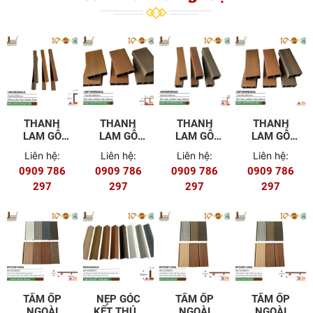
THANH
THANH
THANH
THANH
LAM GỖ
LAM GỖ
LAM GỖ
LAM GỖ
NHỰA
NHỰA
NHỰA
NHỰA
Liên hệ:
Liên hệ:
Liên hệ:
Liên hệ:
HW26R26ASA
HW150R50ASA
HW50R50ASA
HW100R50AS
0909 786
0909 786
0909 786
0909 786
297
297
297
297
TẤM ỐP
NẸP GÓC
TẤM ỐP
TẤM ỐP
NGOÀI
KẾT THÚC
NGOÀI
NGOÀI