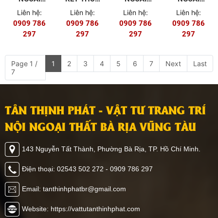
TRỜI
HW45G35ASA
TRỜI
TRỜI
Liên hệ:
Liên hệ:
Liên hệ:
Liên hệ:
HW123W16ASA
HW113W16ASA
HW120W12A
0909 786
0909 786
0909 786
0909 786
297
297
297
297
Page 1 /
1
2
3
4
5
6
7
Next
Last
7
TÂN THỊNH PHÁT - VẬT TƯ TRANG TRÍ
NỘI NGOẠI THẤT BÀ RỊA VŨNG TÀU
143 Nguyễn Tất Thành, Phường Bà Rịa, TP. Hồ Chí Minh.
Điện thoại: 02543 502 272 - 0909 786 297
Email: tanthinhphatbr@gmail.com
Website: https://vattutanthinhphat.com