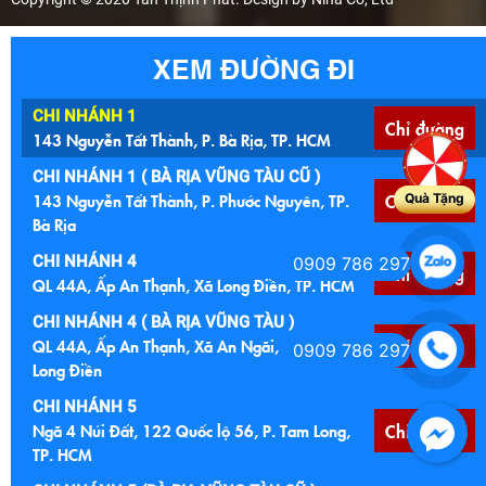
XEM ĐƯỜNG ĐI
CHI NHÁNH 1
Chỉ đường
143 Nguyễn Tất Thành, P. Bà Rịa, TP. HCM
CHI NHÁNH 1 ( BÀ RỊA VŨNG TÀU CŨ )
143 Nguyễn Tất Thành, P. Phước Nguyên, TP.
Chỉ đường
Quà Tặng
Bà Rịa
CHI NHÁNH 4
0909 786 297
Chỉ đường
QL 44A, Ấp An Thạnh, Xã Long Điền, TP. HCM
CHI NHÁNH 4 ( BÀ RỊA VŨNG TÀU )
QL 44A, Ấp An Thạnh, Xã An Ngãi, Huyện
Chỉ đường
0909 786 297
Long Điền
CHI NHÁNH 5
Ngã 4 Núi Đất, 122 Quốc lộ 56, P. Tam Long,
Chỉ đường
TP. HCM