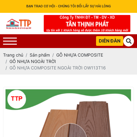
BẠN TRAO CƠ HỘI - CHÚNG TÔI ĐỔI LẤY SỰ HÀI LÒNG
DIỄN ĐÀN
Trang chủ
Sản phẩm
GỖ NHỰA COMPOSITE
GỖ NHỰA NGOÀI TRỜI
GỖ NHỰA COMPOSITE NGOÀI TRỜI OW113T16