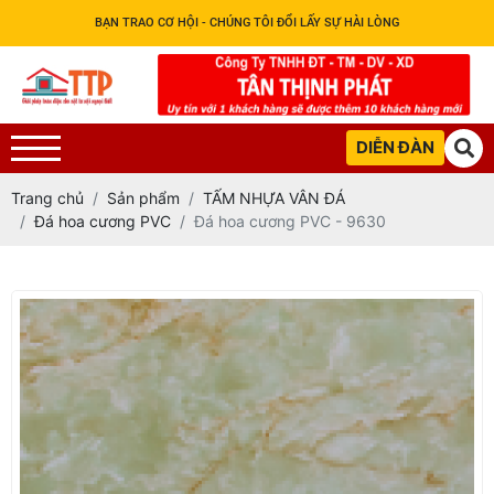
BẠN TRAO CƠ HỘI - CHÚNG TÔI ĐỔI LẤY SỰ HÀI LÒNG
DIỄN ĐÀN
Trang chủ
Sản phẩm
TẤM NHỰA VÂN ĐÁ
Đá hoa cương PVC
Đá hoa cương PVC - 9630