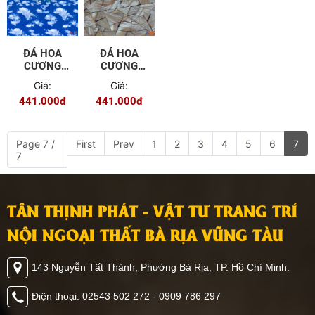
ĐÁ HOA
ĐÁ HOA
CƯƠNG
CƯƠNG
PVC - TGC
PVC - TGC
Giá:
Giá:
- 09
- 08
441.000đ
441.000đ
Page 7 /
First
Prev
1
2
3
4
5
6
7
7
TÂN THỊNH PHÁT - VẬT TƯ TRANG TRÍ
NỘI NGOẠI THẤT BÀ RỊA VŨNG TÀU
143 Nguyễn Tất Thành, Phường Bà Rịa, TP. Hồ Chí Minh.
Điện thoại: 02543 502 272 - 0909 786 297