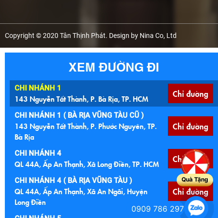
Copyright © 2020 Tân Thịnh Phát. Design by Nina Co, Ltd
XEM ĐƯỜNG ĐI
CHI NHÁNH 1
Chỉ đường
143 Nguyễn Tất Thành, P. Bà Rịa, TP. HCM
CHI NHÁNH 1 ( BÀ RỊA VŨNG TÀU CŨ )
143 Nguyễn Tất Thành, P. Phước Nguyên, TP.
Chỉ đường
Bà Rịa
CHI NHÁNH 4
Chỉ đường
QL 44A, Ấp An Thạnh, Xã Long Điền, TP. HCM
Quà Tặng
CHI NHÁNH 4 ( BÀ RỊA VŨNG TÀU )
QL 44A, Ấp An Thạnh, Xã An Ngãi, Huyện
Chỉ đường
Long Điền
0909 786 297