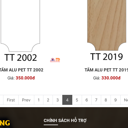
TẤM ALU PET TT 2002
TẤM ALU PET TT 201
Giá:
350.000đ
Giá:
330.000đ
First
Prev
1
2
3
4
5
6
7
8
9
N
ANG
CHÍNH SÁCH HỖ TRỢ