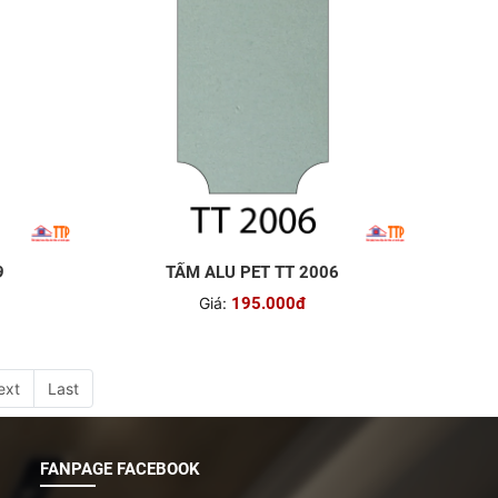
9
TẤM ALU PET TT 2006
Giá:
195.000đ
ext
Last
FANPAGE FACEBOOK