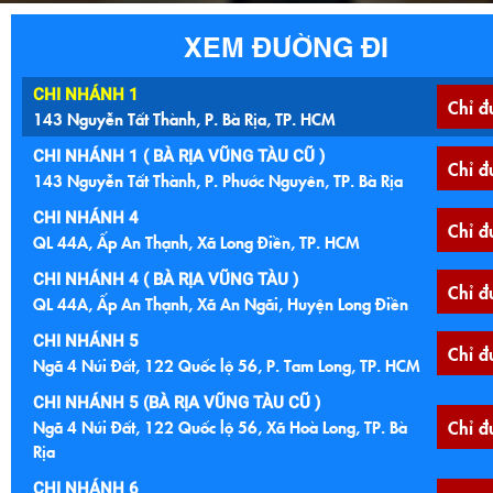
XEM ĐƯỜNG ĐI
CHI NHÁNH 1
Chỉ đ
143 Nguyễn Tất Thành, P. Bà Rịa, TP. HCM
CHI NHÁNH 1 ( BÀ RỊA VŨNG TÀU CŨ )
Chỉ đ
143 Nguyễn Tất Thành, P. Phước Nguyên, TP. Bà Rịa
CHI NHÁNH 4
Chỉ đ
QL 44A, Ấp An Thạnh, Xã Long Điền, TP. HCM
CHI NHÁNH 4 ( BÀ RỊA VŨNG TÀU )
Chỉ đ
QL 44A, Ấp An Thạnh, Xã An Ngãi, Huyện Long Điền
CHI NHÁNH 5
Chỉ đ
Ngã 4 Núi Đất, 122 Quốc lộ 56, P. Tam Long, TP. HCM
CHI NHÁNH 5 (BÀ RỊA VŨNG TÀU CŨ )
Ngã 4 Núi Đất, 122 Quốc lộ 56, Xã Hoà Long, TP. Bà
Chỉ đ
Rịa
CHI NHÁNH 6