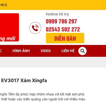
ÒNG
Hotline hỗ trợ
0909 786 297
02543 502 272
DIỄN ĐÀN
C
HÌNH ẢNH
VIDEO
LIÊN HỆ
F EV3017 Xám Xingfa
xingfa Tấm ốp phức hợp nhôm nhựa với bề mặt sơn phủ
 thất hoặc các biển quảng cáo ngoài trời với nhiều màu