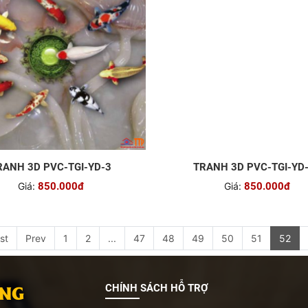
RANH 3D PVC-TGI-YD-3
TRANH 3D PVC-TGI-YD
Giá:
850.000đ
Giá:
850.000đ
rst
Prev
1
2
...
47
48
49
50
51
52
CHÍNH SÁCH HỖ TRỢ