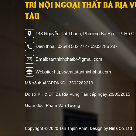
TÂN THỊNH PHÁT - VẬT TƯ TR
TRÍ NỘI NGOẠI THẤT BÀ RỊA 
TÀU
143 Nguyễn Tất Thành, Phường Bà Rịa, TP. Hồ Ch
Điện thoại: 02543 502 272 - 0909 786 297
Email: tanthinhphatbr@gmail.com
Website: https://vattutanthinhphat.com
Mã số thuế/GPDKKD: 3502282219
Do sở KH & ĐT Bà Rịa Vũng Tàu cấp ngày 28/05/2015
Giám đốc: Phạm Văn Tường
Copyright © 2020 Tân Thịnh Phát. Design by Nina Co, Ltd