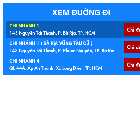
XEM ĐƯỜNG ĐI
CHI NHÁNH 1
Chỉ đ
143 Nguyễn Tất Thành, P. Bà Rịa, TP. HCM
CHI NHÁNH 1 ( BÀ RỊA VŨNG TÀU CŨ )
Chỉ đ
143 Nguyễn Tất Thành, P. Phước Nguyên, TP. Bà Rịa
CHI NHÁNH 4
Chỉ đ
QL 44A, Ấp An Thạnh, Xã Long Điền, TP. HCM
CHI NHÁNH 4 ( BÀ RỊA VŨNG TÀU )
Chỉ đ
QL 44A, Ấp An Thạnh, Xã An Ngãi, Huyện Long Điền
CHI NHÁNH 5
Chỉ đ
Ngã 4 Núi Đất, 122 Quốc lộ 56, P. Tam Long, TP. HCM
CHI NHÁNH 5 (BÀ RỊA VŨNG TÀU CŨ )
Ngã 4 Núi Đất, 122 Quốc lộ 56, Xã Hoà Long, TP. Bà
Chỉ đ
Rịa