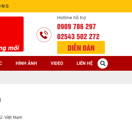
ÒNG
Hotline hỗ trợ
0909 786 297
02543 502 272
DIỄN ĐÀN
C
HÌNH ẢNH
VIDEO
LIÊN HỆ
1
xứ: Việt Nam