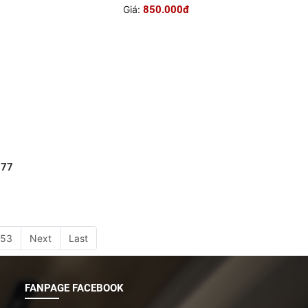
-77
TRANH 3D PVC-TGI-YD-98
Giá:
850.000đ
53
Next
Last
FANPAGE FACEBOOK