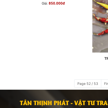
TRANH 3D PVC-TGI-YD-P177
Giá:
850.000đ
T
Page 52 / 53
Fi