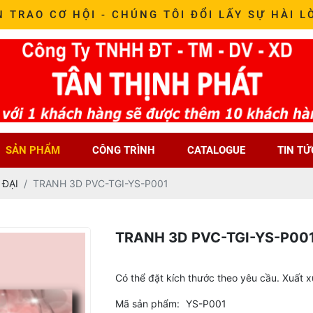
N TRAO CƠ HỘI - CHÚNG TÔI ĐỔI LẤY SỰ HÀI L
SẢN PHẨM
CÔNG TRÌNH
CATALOGUE
TIN TỨ
 ĐẠI
TRANH 3D PVC-TGI-YS-P001
TRANH 3D PVC-TGI-YS-P00
Có thể đặt kích thước theo yêu cầu. Xuất 
Mã sản phẩm:
YS-P001