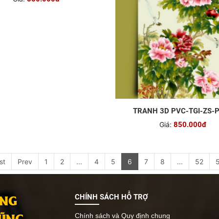
NH 3D PVC-TGI-YS-P010
TRANH 3D PVC-TGI-ZS-
Giá:
850.000đ
Giá:
850.000đ
st
Prev
1
2
...
4
5
6
7
8
...
52
ANG
CHÍNH SÁCH HỖ TRỢ
VŨNG
Chính sách và Quy định chung