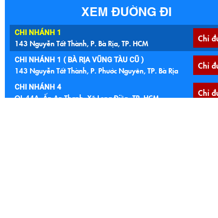
XEM ĐƯỜNG ĐI
CHI NHÁNH 1
Chỉ đ
143 Nguyễn Tất Thành, P. Bà Rịa, TP. HCM
CHI NHÁNH 1 ( BÀ RỊA VŨNG TÀU CŨ )
Chỉ đ
143 Nguyễn Tất Thành, P. Phước Nguyên, TP. Bà Rịa
CHI NHÁNH 4
Chỉ đ
QL 44A, Ấp An Thạnh, Xã Long Điền, TP. HCM
CHI NHÁNH 4 ( BÀ RỊA VŨNG TÀU )
Chỉ đ
QL 44A, Ấp An Thạnh, Xã An Ngãi, Huyện Long Điền
CHI NHÁNH 5
Chỉ đ
Ngã 4 Núi Đất, 122 Quốc lộ 56, P. Tam Long, TP. HCM
CHI NHÁNH 5 (BÀ RỊA VŨNG TÀU CŨ )
Ngã 4 Núi Đất, 122 Quốc lộ 56, Xã Hoà Long, TP. Bà
Chỉ đ
Rịa
CHI NHÁNH 6
Chỉ đ
Cầu Đất Đỏ, Quốc lộ 55, Xã Đất Đỏ, TP. HCM