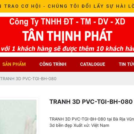
N TRAO CƠ HỘI - CHÚNG TÔI ĐỔI LẤY SỰ HÀI L
SẢN PHẨM
CÔNG TRÌNH
CATALOGUE
TIN TỨ
TRANH 3D PVC-TGI-BH-080
TRANH 3D PVC-TGI-BH-080
TRANH 3D PVC-TGI-BH-080 tại Bà Rịa Vũng 
3d bền đẹp Xuất xứ: Việt Nam