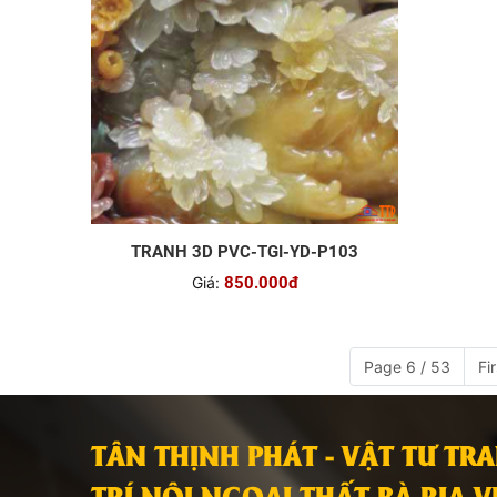
TRANH 3D PVC-TGI-YD-P103
TRA
Giá:
850.000đ
Page 6 / 53
Fir
TÂN THỊNH PHÁT - VẬT TƯ TR
TRÍ NỘI NGOẠI THẤT BÀ RỊA 