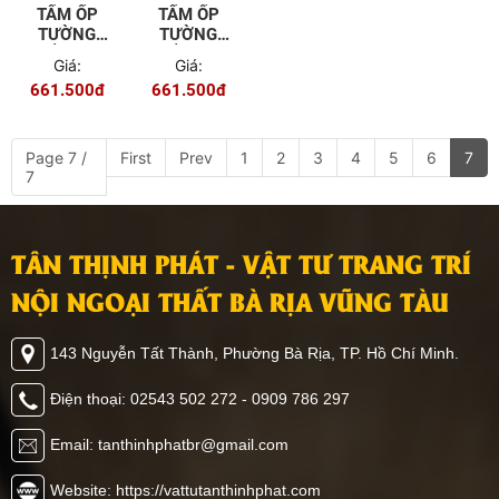
TẤM ỐP
TẤM ỐP
TƯỜNG
TƯỜNG
TRẦN 3D
TRẦN 3D
Giá:
Giá:
TO-52-1
TO-52-2
661.500đ
661.500đ
Page 7 /
First
Prev
1
2
3
4
5
6
7
7
TÂN THỊNH PHÁT - VẬT TƯ TRANG TRÍ
NỘI NGOẠI THẤT BÀ RỊA VŨNG TÀU
143 Nguyễn Tất Thành, Phường Bà Rịa, TP. Hồ Chí Minh.
Điện thoại: 02543 502 272 - 0909 786 297
Email: tanthinhphatbr@gmail.com
Website: https://vattutanthinhphat.com