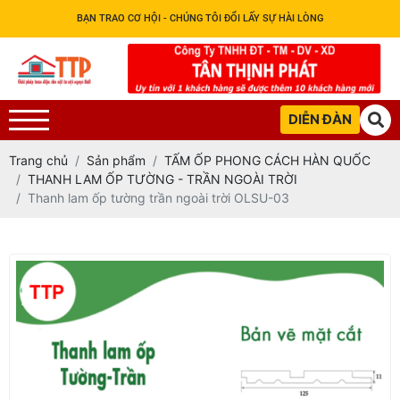
BẠN TRAO CƠ HỘI - CHÚNG TÔI ĐỔI LẤY SỰ HÀI LÒNG
DIỄN ĐÀN
Trang chủ
Sản phẩm
TẤM ỐP PHONG CÁCH HÀN QUỐC
THANH LAM ỐP TƯỜNG - TRẦN NGOÀI TRỜI
Thanh lam ốp tường trần ngoài trời OLSU-03