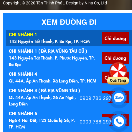
Copyright © 2020 Tân Thịnh Phát. Design by Nina Co, Ltd
XEM ĐƯỜNG ĐI
CHI NHÁNH 1
Chỉ đường
143 Nguyễn Tất Thành, P. Bà Rịa, TP. HCM
CHI NHÁNH 1 ( BÀ RỊA VŨNG TÀU CŨ )
143 Nguyễn Tất Thành, P. Phước Nguyên, TP.
Chỉ đường
Bà Rịa
CHI NHÁNH 4
Chỉ đường
QL 44A, Ấp An Thạnh, Xã Long Điền, TP. HCM
Quà Tặng
CHI NHÁNH 4 ( BÀ RỊA VŨNG TÀU )
QL 44A, Ấp An Thạnh, Xã An Ngãi, Huyện
Chỉ đường
0909 786 297
Long Điền
CHI NHÁNH 5
Ngã 4 Núi Đất, 122 Quốc lộ 56, P. Tam Long,
Chỉ đường
0909 786 297
TP. HCM