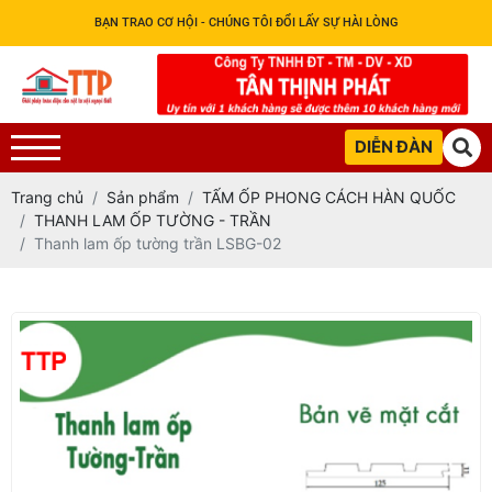
BẠN TRAO CƠ HỘI - CHÚNG TÔI ĐỔI LẤY SỰ HÀI LÒNG
DIỄN ĐÀN
Trang chủ
Sản phẩm
TẤM ỐP PHONG CÁCH HÀN QUỐC
THANH LAM ỐP TƯỜNG - TRẦN
Thanh lam ốp tường trần LSBG-02