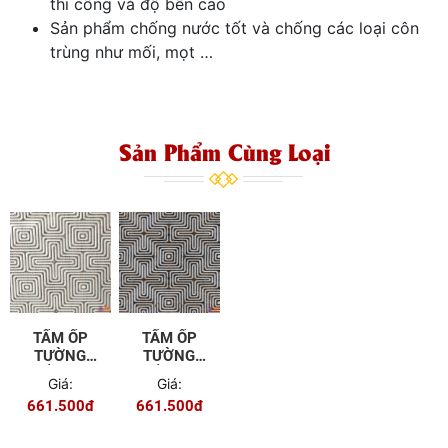
thi công và độ bền cao
Sản phẩm chống nước tốt và chống các loại côn
trùng như mối, mọt …
Sản Phẩm Cùng Loại
TẤM ỐP
TẤM ỐP
TƯỜNG
TƯỜNG
TRẦN 3D
TRẦN 3D
Giá:
Giá:
TO-52-1
TO-52-2
661.500đ
661.500đ