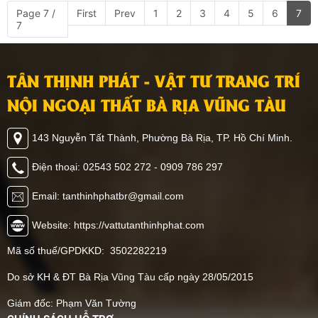
Page 7 /
First
Prev
1
2
3
4
5
6
7
7
TÂN THỊNH PHÁT - VẬT TƯ TRANG TRÍ
NỘI NGOẠI THẤT BÀ RỊA VŨNG TÀU
143 Nguyễn Tất Thành, Phường Bà Rịa, TP. Hồ Chí Minh.
Điện thoại: 02543 502 272 - 0909 786 297
Email: tanthinhphatbr@gmail.com
Website: https://vattutanthinhphat.com
Mã số thuế/GPDKKD: 3502282219
Do sở KH & ĐT Bà Rịa Vũng Tàu cấp ngày 28/05/2015
Giám đốc: Phạm Văn Tường