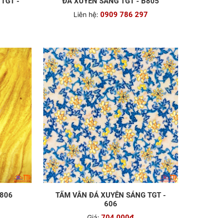
TGT -
ĐÁ XUYÊN SÁNG TGT - B805
Liên hệ:
0909 786 297
B806
TẤM VÂN ĐÁ XUYÊN SÁNG TGT -
606
Giá:
704.000đ