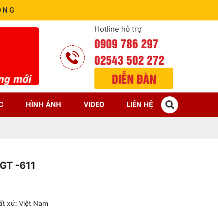
ÒNG
Hotline hỗ trợ
0909 786 297
02543 502 272
DIỄN ĐÀN
C
HÌNH ẢNH
VIDEO
LIÊN HỆ
GT -611
t xứ: Việt Nam