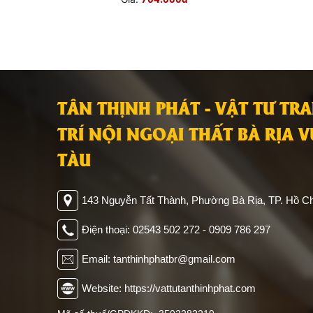
TÂN THỊNH PHÁT - VẬT TƯ TR
TRÍ NỘI NGOẠI THẤT BÀ RỊA 
TÀU
143 Nguyễn Tất Thành, Phường Bà Rịa, TP. Hồ Ch
Điện thoại: 02543 502 272 - 0909 786 297
Email: tanthinhphatbr@gmail.com
Website: https://vattutanthinhphat.com