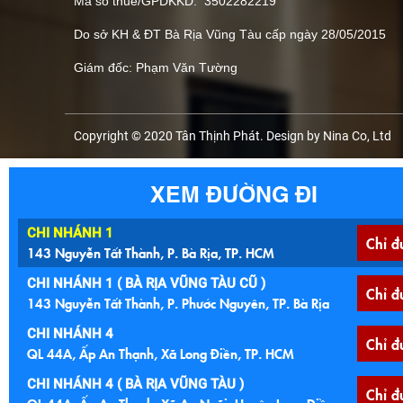
Mã số thuế/GPDKKD: 3502282219
Do sở KH & ĐT Bà Rịa Vũng Tàu cấp ngày 28/05/2015
Giám đốc: Phạm Văn Tường
Copyright © 2020 Tân Thịnh Phát. Design by Nina Co, Ltd
XEM ĐƯỜNG ĐI
CHI NHÁNH 1
Chỉ đ
143 Nguyễn Tất Thành, P. Bà Rịa, TP. HCM
CHI NHÁNH 1 ( BÀ RỊA VŨNG TÀU CŨ )
Chỉ đ
143 Nguyễn Tất Thành, P. Phước Nguyên, TP. Bà Rịa
CHI NHÁNH 4
Chỉ đ
QL 44A, Ấp An Thạnh, Xã Long Điền, TP. HCM
CHI NHÁNH 4 ( BÀ RỊA VŨNG TÀU )
Chỉ đ