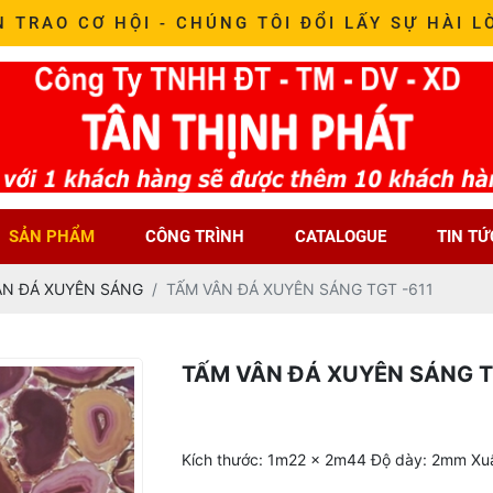
N TRAO CƠ HỘI - CHÚNG TÔI ĐỔI LẤY SỰ HÀI L
SẢN PHẨM
CÔNG TRÌNH
CATALOGUE
TIN TỨ
ÂN ĐÁ XUYÊN SÁNG
TẤM VÂN ĐÁ XUYÊN SÁNG TGT -611
TẤM VÂN ĐÁ XUYÊN SÁNG T
Kích thước: 1m22 x 2m44 Độ dày: 2mm Xuấ