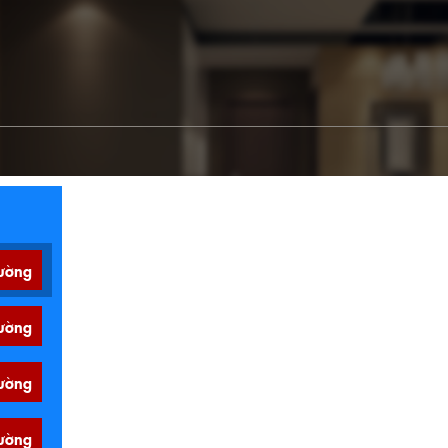
ường
ường
ường
ường