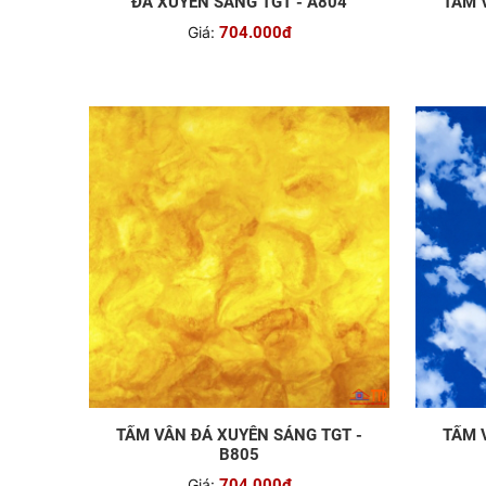
ĐÁ XUYÊN SÁNG TGT - A804
TẤM 
Giá:
704.000đ
TẤM VÂN ĐÁ XUYÊN SÁNG TGT -
TẤM 
B805
Giá:
704.000đ