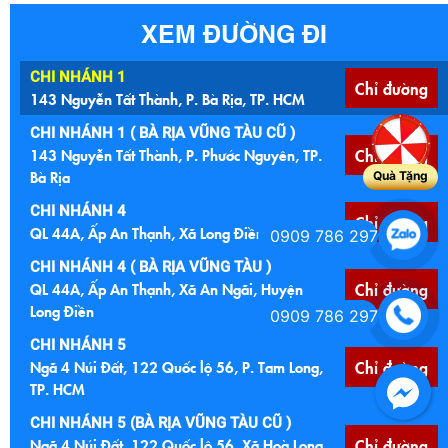
XEM ĐƯỜNG ĐI
CHI NHÁNH 1
Chỉ đường
143 Nguyễn Tất Thành, P. Bà Rịa, TP. HCM
CHI NHÁNH 1 ( BÀ RỊA VŨNG TÀU CŨ )
143 Nguyễn Tất Thành, P. Phước Nguyên, TP.
Chỉ đường
Bà Rịa
Quà Tặng
CHI NHÁNH 4
Chỉ đường
QL 44A, Ấp An Thạnh, Xã Long Điền, TP. HCM
0909 786 297
CHI NHÁNH 4 ( BÀ RỊA VŨNG TÀU )
QL 44A, Ấp An Thạnh, Xã An Ngãi, Huyện
Chỉ đường
Long Điền
0909 786 297
CHI NHÁNH 5
Ngã 4 Núi Đất, 122 Quốc lộ 56, P. Tam Long,
Chỉ đường
TP. HCM
CHI NHÁNH 5 (BÀ RỊA VŨNG TÀU CŨ )
Ngã 4 Núi Đất, 122 Quốc lộ 56, Xã Hoà Long,
Chỉ đường