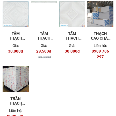
TẤM
TẤM
TẤM
THẠCH
THẠCH
THẠCH
THẠCH
CAO CHẤT
CAO DÁN
CAO DÁN
CAO DÁN
LƯỢNG
Giá:
Giá:
Giá:
Liên hệ:
PVC-262
PVC-996
PVC-567
30.000đ
29.500đ
30.000đ
0909 786
297
30.000đ
TRẦN
THẠCH
CAO - TẤM
Liên hệ:
THẠCH