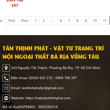
0909 786
CAO
TRANG TRÍ
297
US
e
First
Prev
1
2
...
6
7
8
9
10
11
TÂN THỊNH PHÁT - VẬT TƯ TRANG TRÍ
NỘI NGOẠI THẤT BÀ RỊA VŨNG TÀU
143 Nguyễn Tất Thành, Phường Bà Rịa, TP. Hồ Chí Minh.
Điện thoại: 02543 502 272 - 0909 786 297
Email: tanthinhphatbr@gmail.com
Website: https://vattutanthinhphat.com
Mã số thuế/GPDKKD: 3502282219