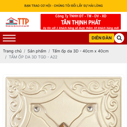
BẠN TRAO CƠ HỘI - CHÚNG TÔI ĐỔI LẤY SỰ HÀI LÒNG
DIỄN ĐÀN
Trang chủ
Sản phẩm
Tấm ốp da 3D - 40cm x 40cm
TẤM ỐP DA 3D TGD - A22