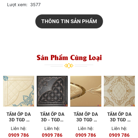
Lượt xem:
3577
THÔNG TIN SẢN PHẨM
Sản Phẩm Cùng Loại
TẤM ỐP DA
TẤM ỐP DA
TẤM ỐP DA
TẤM ỐP DA
3D TGD -
3D - TGD -
3D TGD -
3D TGD -
D50
A21
C42
D51
Liên hệ:
Liên hệ:
Liên hệ:
Liên hệ:
0909 786
0909 786
0909 786
0909 786