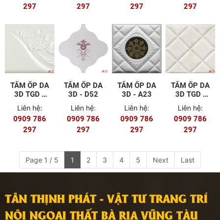
297
297
297
297
TẤM ỐP DA
TẤM ỐP DA
TẤM ỐP DA
TẤM ỐP DA
3D TGD -
3D - D52
3D - A23
3D TGD -
C43
C44
Liên hệ:
Liên hệ:
Liên hệ:
Liên hệ:
0909 786
0909 786
0909 786
0909 786
297
297
297
297
Page 1 / 5
1
2
3
4
5
Next
Last
TÂN THỊNH PHÁT - VẬT TƯ TRANG TRÍ
NỘI NGOẠI THẤT BÀ RỊA VŨNG TÀU