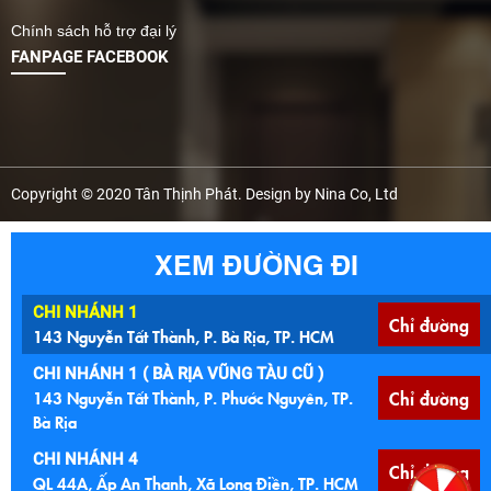
Chính sách hỗ trợ đại lý
FANPAGE FACEBOOK
Copyright © 2020 Tân Thịnh Phát. Design by Nina Co, Ltd
XEM ĐƯỜNG ĐI
CHI NHÁNH 1
Chỉ đường
143 Nguyễn Tất Thành, P. Bà Rịa, TP. HCM
CHI NHÁNH 1 ( BÀ RỊA VŨNG TÀU CŨ )
143 Nguyễn Tất Thành, P. Phước Nguyên, TP.
Chỉ đường
Bà Rịa
CHI NHÁNH 4
Chỉ đường
QL 44A, Ấp An Thạnh, Xã Long Điền, TP. HCM