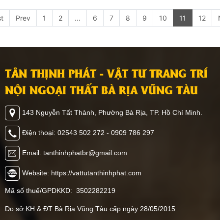
st
Prev
1
2
...
6
7
8
9
10
11
12
TÂN THỊNH PHÁT - VẬT TƯ TRANG TRÍ
NỘI NGOẠI THẤT BÀ RỊA VŨNG TÀU
143 Nguyễn Tất Thành, Phường Bà Rịa, TP. Hồ Chí Minh.
Điện thoại: 02543 502 272 - 0909 786 297
Email: tanthinhphatbr@gmail.com
Website: https://vattutanthinhphat.com
Mã số thuế/GPDKKD: 3502282219
Do sở KH & ĐT Bà Rịa Vũng Tàu cấp ngày 28/05/2015