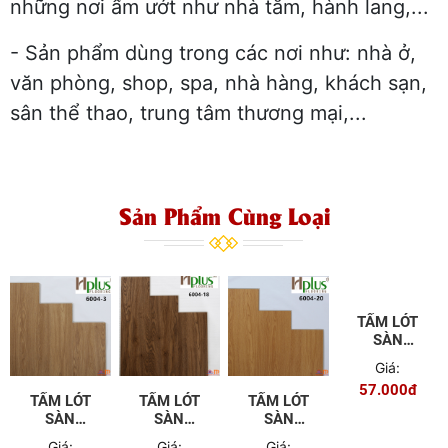
những nơi ẩm ướt như nhà tắm, hành lang,...
- Sản phẩm dùng trong các nơi như: nhà ở,
văn phòng, shop, spa, nhà hàng, khách sạn,
sân thể thao, trung tâm thương mại,...
Sản Phẩm Cùng Loại
TẤM LÓT
TẤM LÓT
TẤM LÓT
TẤM LÓT
SÀN
SÀN
SÀN
SÀN
HPLUS
HPLUS
HPLUS
HPLUS
Giá:
Giá:
Giá:
Giá: