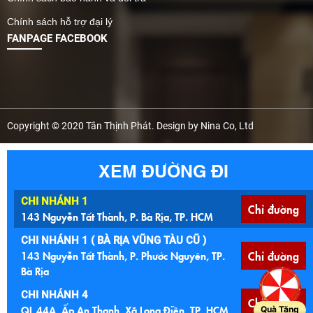
Chính sách hỗ trợ đại lý
FANPAGE FACEBOOK
Copyright © 2020 Tân Thịnh Phát. Design by Nina Co, Ltd
XEM ĐƯỜNG ĐI
CHI NHÁNH 1
Chỉ đường
143 Nguyễn Tất Thành, P. Bà Rịa, TP. HCM
CHI NHÁNH 1 ( BÀ RỊA VŨNG TÀU CŨ )
143 Nguyễn Tất Thành, P. Phước Nguyên, TP.
Chỉ đường
Bà Rịa
CHI NHÁNH 4
Chỉ đường
QL 44A, Ấp An Thạnh, Xã Long Điền, TP. HCM
Quà Tặng