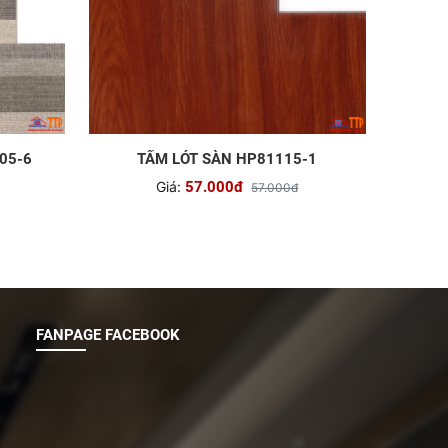
05-6
TẤM LÓT SÀN HP81115-1
Giá:
57.000đ
57.000đ
FANPAGE FACEBOOK