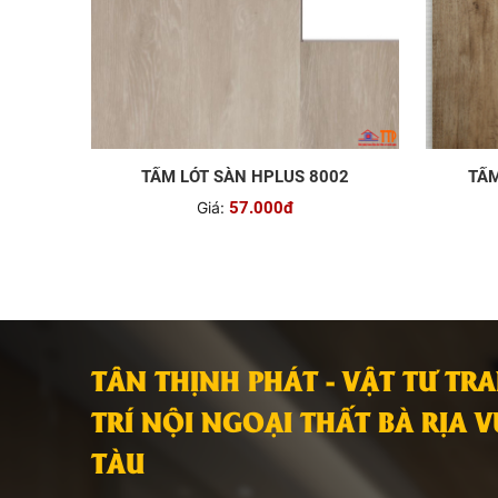
TẤM LÓT SÀN HPLUS 8002
TẤM
Giá:
57.000đ
TÂN THỊNH PHÁT - VẬT TƯ TR
TRÍ NỘI NGOẠI THẤT BÀ RỊA 
TÀU