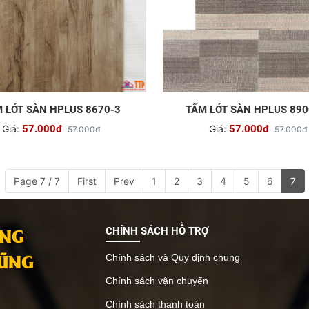
 LÓT SÀN HPLUS 8670-3
TẤM LÓT SÀN HPLUS 890
Giá:
57.000đ
Giá:
57.000đ
57.000đ
57.000đ
Page 7 / 7
First
Prev
1
2
3
4
5
6
7
ANG
CHÍNH SÁCH HỖ TRỢ
VŨNG
Chính sách và Quy định chung
Chính sách vận chuyển
Chính sách thanh toán