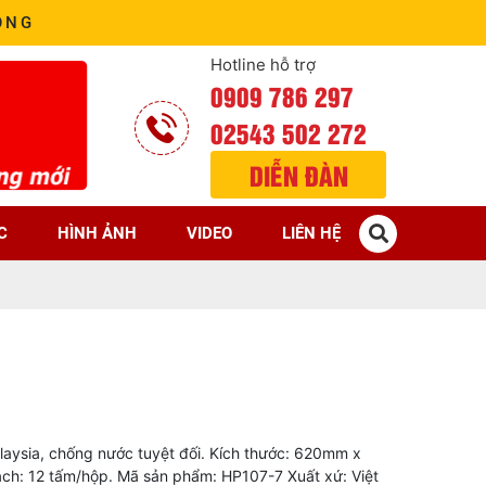
ÒNG
Hotline hỗ trợ
0909 786 297
02543 502 272
DIỄN ĐÀN
C
HÌNH ẢNH
VIDEO
LIÊN HỆ
aysia, chống nước tuyệt đối. Kích thước: 620mm x
h: 12 tấm/hộp. Mã sản phẩm: HP107-7 Xuất xứ: Việt