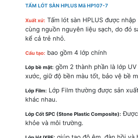
TẤM LÓT SÀN HPLUS Mã HP107-7
Tấm lót sàn HPLUS được nhập k
Xuất xứ:
cùng nguồn nguyên liệu sạch, do đó s
kể cả trẻ nhỏ.
bao gồm 4 lớp chính
Cấu tạo:
gồm 2 thành phần là lớp UV 
Lớp bề mặt:
xước, giữ độ bền màu tốt, bảo vệ bề m
Lớp Film thường được sản xuất
Lớp Film:
khác nhau.
Được 
Lớp Cốt SPC (Stone Plastic Composite):
khỏe và môi trường.
giúp tạo độ êm, đàn hồi và 
Lớp lót IXPE: