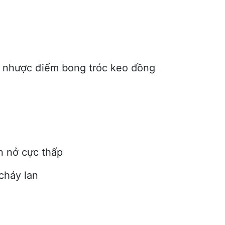
c nhược điểm bong tróc keo đồng
ãn nở cực thấp
 cháy lan