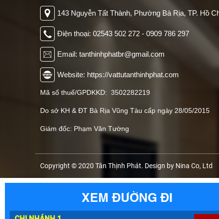
143 Nguyễn Tất Thành, Phường Bà Rịa, TP. Hồ Ch
Điện thoại: 02543 502 272 - 0909 786 297
Email: tanthinhphatbr@gmail.com
Website: https://vattutanthinhphat.com
Mã số thuế/GPDKKD: 3502282219
Do sở KH & ĐT Bà Rịa Vũng Tàu cấp ngày 28/05/2015
Giám đốc: Phạm Văn Tường
Copyright © 2020 Tân Thịnh Phát. Design by Nina Co, Ltd
XEM ĐƯỜNG ĐI
CHI NHÁNH 1