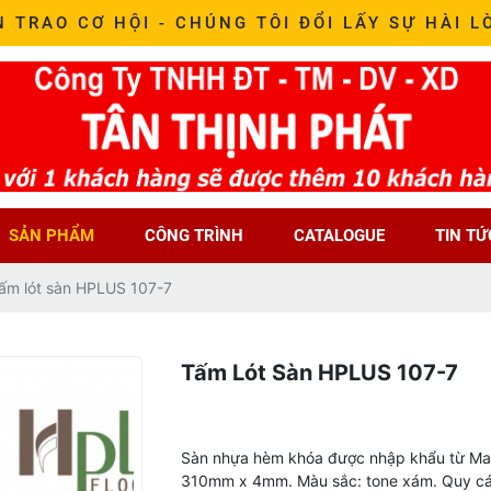
N TRAO CƠ HỘI - CHÚNG TÔI ĐỔI LẤY SỰ HÀI L
SẢN PHẨM
CÔNG TRÌNH
CATALOGUE
TIN TỨ
ấm lót sàn HPLUS 107-7
Tấm Lót Sàn HPLUS 107-7
Sàn nhựa hèm khóa được nhập khẩu từ Mal
310mm x 4mm. Màu sắc: tone xám. Quy các