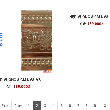
NẸP VUÔNG 8 CM NV8
Giá:
189.000đ
P VUÔNG 8 CM NV8-VB
Giá:
189.000đ
First
Prev
1
2
3
4
5
6
7
8
9
10