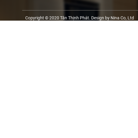
Copyright © 2020 Tân Thịnh Phát. Design by Nina Co, Ltd
XEM ĐƯỜNG ĐI
CHI NHÁNH 1
Chỉ đ
143 Nguyễn Tất Thành, P. Bà Rịa, TP. HCM
CHI NHÁNH 1 ( BÀ RỊA VŨNG TÀU CŨ )
Chỉ đ
143 Nguyễn Tất Thành, P. Phước Nguyên, TP. Bà Rịa
CHI NHÁNH 4
Chỉ đ
QL 44A, Ấp An Thạnh, Xã Long Điền, TP. HCM
CHI NHÁNH 4 ( BÀ RỊA VŨNG TÀU )
Chỉ đ
QL 44A, Ấp An Thạnh, Xã An Ngãi, Huyện Long Điền
CHI NHÁNH 5
Chỉ đ
Ngã 4 Núi Đất, 122 Quốc lộ 56, P. Tam Long, TP. HCM
CHI NHÁNH 5 (BÀ RỊA VŨNG TÀU CŨ )