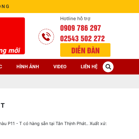
ÒNG
Hotline hỗ trợ
0909 786 297
02543 502 272
DIỄN ĐÀN
C
HÌNH ẢNH
VIDEO
LIÊN HỆ
 T
àu P11 - T có hàng sẵn tại Tân Thịnh Phát.. Xuất xứ: