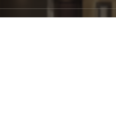
ường
ường
ường
ường
ường