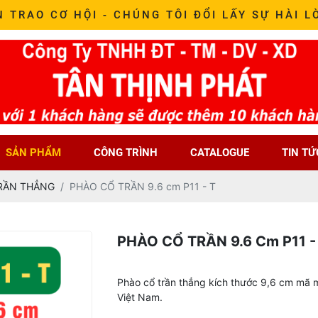
N TRAO CƠ HỘI - CHÚNG TÔI ĐỔI LẤY SỰ HÀI L
SẢN PHẨM
CÔNG TRÌNH
CATALOGUE
TIN TỨ
RẦN THẲNG
PHÀO CỔ TRẦN 9.6 cm P11 - T
PHÀO CỔ TRẦN 9.6 Cm P11 -
Phào cổ trần thẳng kích thước 9,6 cm mã m
Việt Nam.