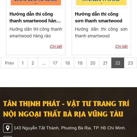
Hướng dẫn thi công
Hướng dẫn thi công
thanh smartwood hàng
sơn thanh smartwood
rào
Hướng dẫn thi công thanh
Hướng dẫn thi công sơn
smartwood hàng rào
thanh smartwood
Chi tiết
Chi tiết
Prev
1
2
...
17
18
19
20
21
22
23
TÂN THỊNH PHÁT - VẬT TƯ TRANG TRÍ
NỘI NGOẠI THẤT BÀ RỊA VŨNG TÀU
143 Nguyễn Tất Thành, Phường Bà Rịa, TP. Hồ Chí Minh.