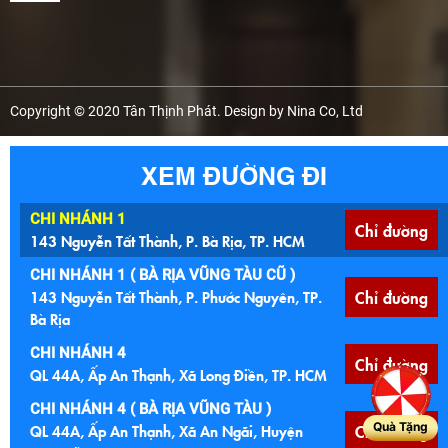
Copyright © 2020 Tân Thịnh Phát. Design by Nina Co, Ltd
XEM ĐƯỜNG ĐI
CHI NHÁNH 1
Chỉ đường
143 Nguyễn Tất Thành, P. Bà Rịa, TP. HCM
CHI NHÁNH 1 ( BÀ RỊA VŨNG TÀU CŨ )
143 Nguyễn Tất Thành, P. Phước Nguyên, TP.
Chỉ đường
Bà Rịa
CHI NHÁNH 4
Chỉ đường
QL 44A, Ấp An Thạnh, Xã Long Điền, TP. HCM
CHI NHÁNH 4 ( BÀ RỊA VŨNG TÀU )
Quà Tặng
QL 44A, Ấp An Thạnh, Xã An Ngãi, Huyện
Chỉ đường