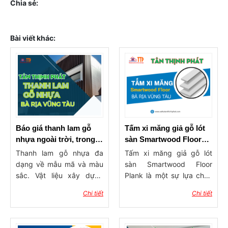
Chia sẻ:
Bài viết khác:
Báo giá thanh lam gỗ
Tấm xi măng giả gỗ lót
nhựa ngoài trời, trong
sàn Smartwood Floor
nhà mới nhất tại Bà Rịa
Plank Thái Lan
Thanh lam gỗ nhựa đa
Tấm xi măng giả gỗ lót
Vũng Tàu
dạng về mẫu mã và màu
sàn Smartwood Floor
sắc. Vật liệu xây dựng
Plank là một sự lựa chọn
này cũng có giá thành
không thể hoàn hảo hơn
Chi tiết
Chi tiết
không quá đắt. Bởi vậy
cho các dự án trang trí
người ta sử dụng ngày
ngoại trời và nội thất. Với
càng nhiều các lam gỗ
chất lượng và tính thẩm