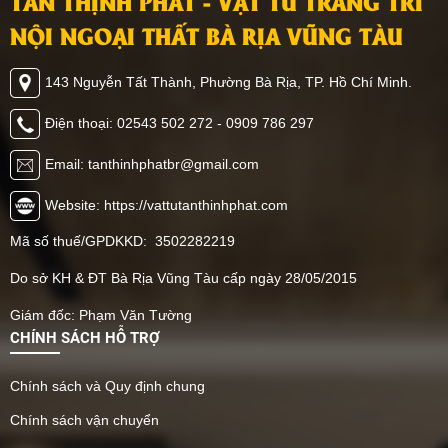
TÂN THỊNH PHÁT - VẬT TƯ TRANG TRÍ
trọng hơn. Hãy cùng Tân
mọi chủ đầu tư đều quan
chúng ta sẽ cùng đi tìm
Thịnh Phát tìm hiểu một
tâm trong thi công. Hãy
NỘI NGOẠI THẤT BÀ RỊA VŨNG TÀU
hiểu chi tiết về loại vật liệu
số bí quyết chọn tấm ốp
cùng bài viết sau đây tìm
độc đáo này nhé.
có ngàm trang trí ngoại
hiểu kĩ hơn về các loại
143 Nguyễn Tất Thành, Phường Bà Rịa, TP. Hồ Chí Minh.
thất mới nhất hiện nay
trần chất liệu này để có
nhé!
định hướng tốt nhất trong
Điện thoại: 02543 502 272 - 0909 786 297
xây dựng công trình.
Email: tanthinhphatbr@gmail.com
Website: https://vattutanthinhphat.com
Mã số thuế/GPDKKD: 3502282219
Do sở KH & ĐT Bà Rịa Vũng Tàu cấp ngày 28/05/2015
Giám đốc: Phạm Văn Tường
CHÍNH SÁCH HỖ TRỢ
Chính sách và Quy định chung
Chính sách vận chuyển