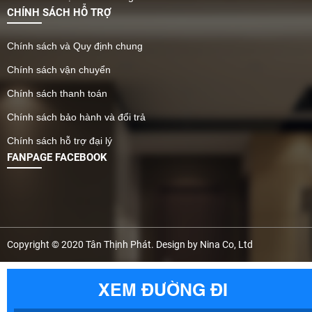
được ưa chuộng, hãy tiếp
CHÍNH SÁCH HỖ TRỢ
tục theo dõi nội dung dưới
đây để có cái nhìn chi tiết
Chính sách và Quy định chung
và lựa chọn phù hợp cho
công trình của mình.
Chính sách vận chuyển
Chính sách thanh toán
Chính sách bảo hành và đổi trả
Chính sách hỗ trợ đại lý
FANPAGE FACEBOOK
Copyright © 2020 Tân Thịnh Phát. Design by Nina Co, Ltd
XEM ĐƯỜNG ĐI