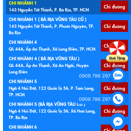
CHI NHÁNH 1
Chỉ đường
143 Nguyễn Tất Thành, P. Bà Rịa, TP. HCM
CHI NHÁNH 1 ( BÀ RỊA VŨNG TÀU CŨ )
143 Nguyễn Tất Thành, P. Phước Nguyên, TP.
Chỉ đường
Bà Rịa
CHI NHÁNH 4
Chỉ đường
QL 44A, Ấp An Thạnh, Xã Long Điền, TP. HCM
Quà Tặng
CHI NHÁNH 4 ( BÀ RỊA VŨNG TÀU )
QL 44A, Ấp An Thạnh, Xã An Ngãi, Huyện
Chỉ đường
Long Điền
0909 786 297
CHI NHÁNH 5
Ngã 4 Núi Đất, 122 Quốc lộ 56, P. Tam Long,
Chỉ đường
TP. HCM
0909 786 297
CHI NHÁNH 5 (BÀ RỊA VŨNG TÀU CŨ )
Ngã 4 Núi Đất, 122 Quốc lộ 56, Xã Hoà Long,
Chỉ đường
TP. Bà Rịa
CHI NHÁNH 6
Chỉ đường