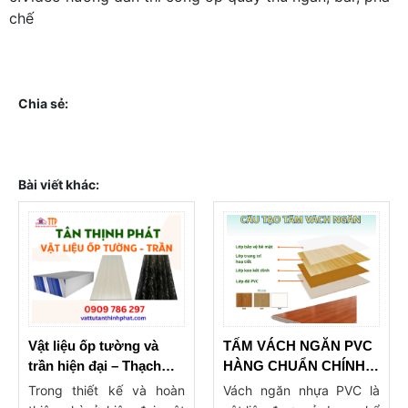
chế
Chia sẻ:
Bài viết khác:
Vật liệu ốp tường và
TẤM VÁCH NGĂN PVC
trần hiện đại – Thạch
HÀNG CHUẨN CHÍNH
Cao, Nhựa PVC, Tấm
HÃNG GIÁ TỐT
Trong thiết kế và hoàn
Vách ngăn nhựa PVC là
Nano, Sơn : Ưu điểm &