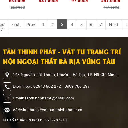
55.000đ
441.000đ
97.000đ
441.000đ
55.000đ
441.000đ
ge
First
Prev
1
2
3
4
5
6
7
Next
L
 7
TÂN THỊNH PHÁT - VẬT TƯ TRANG TRÍ
NỘI NGOẠI THẤT BÀ RỊA VŨNG TÀU
143 Nguyễn Tất Thành, Phường Bà Rịa, TP. Hồ Chí Minh.
Điện thoại: 02543 502 272 - 0909 786 297
Email: tanthinhphatbr@gmail.com
Website: https://vattutanthinhphat.com
Mã số thuế/GPDKKD: 3502282219