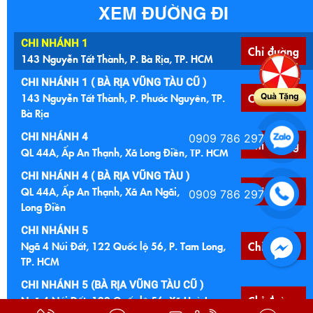
XEM ĐƯỜNG ĐI
CHI NHÁNH 1
Chỉ đường
143 Nguyễn Tất Thành, P. Bà Rịa, TP. HCM
CHI NHÁNH 1 ( BÀ RỊA VŨNG TÀU CŨ )
143 Nguyễn Tất Thành, P. Phước Nguyên, TP.
Chỉ đường
Quà Tặng
Bà Rịa
CHI NHÁNH 4
0909 786 297
Chỉ đường
QL 44A, Ấp An Thạnh, Xã Long Điền, TP. HCM
CHI NHÁNH 4 ( BÀ RỊA VŨNG TÀU )
QL 44A, Ấp An Thạnh, Xã An Ngãi, Huyện
Chỉ đường
0909 786 297
Long Điền
CHI NHÁNH 5
Ngã 4 Núi Đất, 122 Quốc lộ 56, P. Tam Long,
Chỉ đường
TP. HCM
CHI NHÁNH 5 (BÀ RỊA VŨNG TÀU CŨ )
Ngã 4 Núi Đất, 122 Quốc lộ 56, Xã Hoà Long,
Chỉ đường