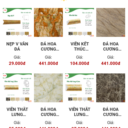
NẸP V VÂN
ĐÁ HOA
VIỀN KẾT
ĐÁ HOA
ĐÁ
CƯƠNG
THÚC
CƯƠNG
PVC - 9614
4.5CM TGL
PVC - 9616
Giá:
Giá:
Giá:
Giá:
7904
29.000đ
441.000đ
104.000đ
441.000đ
VIỀN THẮT
ĐÁ HOA
VIỀN THẮT
ĐÁ HOA
LƯNG
CƯƠNG
LƯNG
CƯƠNG
2.8CM TGL
PVC - 9617
4.5CM TGL
PVC - 9621
Giá:
Giá:
Giá:
Giá:
- 7906
- 7907