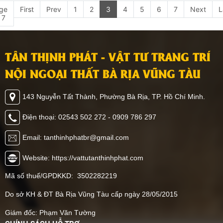
ge
First
Prev
1
2
3
4
5
6
7
Next
L
 7
TÂN THỊNH PHÁT - VẬT TƯ TRANG TRÍ
NỘI NGOẠI THẤT BÀ RỊA VŨNG TÀU
143 Nguyễn Tất Thành, Phường Bà Rịa, TP. Hồ Chí Minh.
Điện thoại: 02543 502 272 - 0909 786 297
Email: tanthinhphatbr@gmail.com
Website: https://vattutanthinhphat.com
Mã số thuế/GPDKKD: 3502282219
Do sở KH & ĐT Bà Rịa Vũng Tàu cấp ngày 28/05/2015
Giám đốc: Phạm Văn Tường