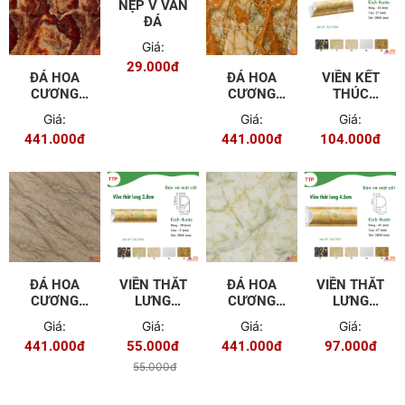
ĐÁ HOA
NẸP V VÂN
ĐÁ HOA
VIỀN KẾT
CƯƠNG
ĐÁ
CƯƠNG
THÚC
PVC - 9611
PVC - 9614
4.5CM TGL
Giá:
Giá:
Giá:
Giá:
7904
441.000đ
29.000đ
441.000đ
104.000đ
ĐÁ HOA
VIỀN THẮT
ĐÁ HOA
VIỀN THẮT
CƯƠNG
LƯNG
CƯƠNG
LƯNG
PVC - 9616
2.8CM TGL
PVC - 9617
4.5CM TGL
Giá:
Giá:
Giá:
Giá:
- 7906
- 7907
441.000đ
55.000đ
441.000đ
97.000đ
55.000đ