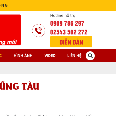
ÒNG
Hotline hỗ trợ
0909 786 297
02543 502 272
DIỄN ĐÀN
C
HÌNH ẢNH
VIDEO
LIÊN HỆ
VŨNG TÀU