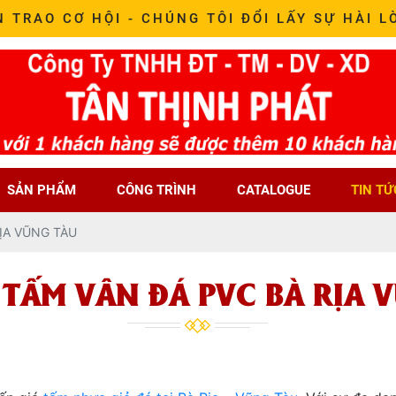
N TRAO CƠ HỘI - CHÚNG TÔI ĐỔI LẤY SỰ HÀI L
SẢN PHẨM
CÔNG TRÌNH
CATALOGUE
TIN TỨ
RỊA VŨNG TÀU
 TẤM VÂN ĐÁ PVC BÀ RỊA 