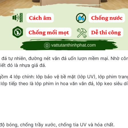
đá tự nhiên, đường nét vân đá uốn lượn mềm mại. Nhờ côn
ết đó là nhựa giả đá.
m 4 lớp chính: lớp bảo vệ bề mặt (lớp UV), lớp phim trang
lớp tiếp theo là lớp phim in hoa văn vân đá, lớp keo siêu 
độ bóng, chống trầy xước, chống tia UV và hóa chất.