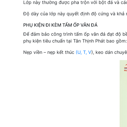
Lớp này thường được pha trộn với bột đá và các 
Độ dày của lớp này quyết định độ cứng và khả n
PHỤ KIỆN ĐI KÈM TẤM ỐP VÂN ĐÁ
Để đảm bảo công trình tấm ốp vân đá đạt độ bền
phụ kiện tiêu chuẩn tại Tân Thịnh Phát bao gồm:
Nẹp viền – nẹp kết thúc
(U, T, V
), keo dán chuy