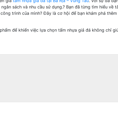
đến giá
tấm nhựa giả đá tại Bà Rịa – Vũng Tàu
. Với sự đa dạ
ân sách và nhu cầu sử dụng.? Bạn đã từng tìm hiểu về tấm
 công trình của mình? Đây là cơ hội để bạn khám phá thêm v
 phẩm để khiến việc lựa chọn tấm nhựa giả đá không chỉ giú