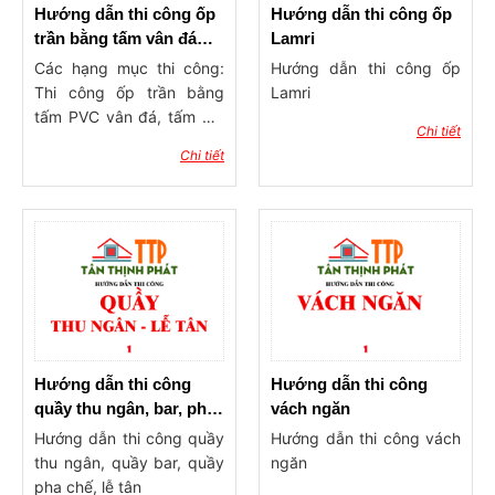
Hướng dẫn thi công ốp
Hướng dẫn thi công ốp
trần bằng tấm vân đá
Lamri
PVC, Alu
Các hạng mục thi công:
Hướng dẫn thi công ốp
Thi công ốp trần bằng
Lamri
tấm PVC vân đá, tấm Alu
Chi tiết
cho phòng khách, phòng
Chi tiết
ngủ, trần nhà … cho công
trình dân dụng, văn
phòng, sảnh tiếp khách …
Tư vấn chuẩn bị vật tư và
phụ kiện như sau: 1. Tấm
PVC vân đá hoặc tấm Alu
2. Keo dán 2 mặt, keo TGI
hoặc 999, keo 502, keo
silicon trắng trong, keo
che mối nối, các loại đèn
Hướng dẫn thi công
Hướng dẫn thi công
led hắt, led dây trang trí
quầy thu ngân, bar, pha
vách ngăn
… 3. Các loại nẹp V và
chế, lễ tân
Hướng dẫn thi công quầy
Hướng dẫn thi công vách
viền trang trí hoặc phào
thu ngân, quầy bar, quầy
ngăn
chỉ như phào trần, phào
pha chế, lễ tân