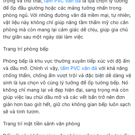
trọng và thư thái,
tấm PVC vân đá
là lựa chọn lý tưởng
để ốp đầu giường hoặc các mảng tường nhấn trong
phòng ngủ. Với những đường vân đá mềm mại, tự nhiên,
vật liệu này không chỉ giúp nâng tầm thẩm mỹ cho căn
phòng mà còn mang lại cảm giác dễ chịu, giúp gia chủ
thư giãn sau một ngày dài làm việc
Trang trí phòng bếp
Phòng bếp là khu vực thường xuyên tiếp xúc với độ ẩm
và dầu mỡ. Chính vì vậy,
tấm PVC vân đá
với khả năng
chống thấm, chống ẩm vượt trội và đặc biệt dễ dàng vệ
sinh là lựa chọn vô cùng lý tưởng để ốp tường bếp. Nó
không chỉ mang lại vẻ đẹp hiện đại, sang trọng mà còn
giúp việc lau chùi dầu mỡ và các vết bẩn trở nên đơn
giản hơn bao giờ hết, giữ cho không gian bếp luôn sạch
sẽ và tinh tươm.
Trang trí mặt tiền sảnh văn phòng