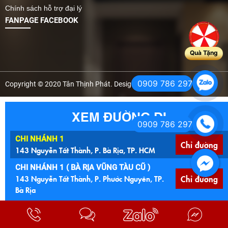
Chính sách hỗ trợ đại lý
FANPAGE FACEBOOK
Quà Tặng
0909 786 297
Copyright © 2020 Tân Thịnh Phát. Design by Nina Co, Ltd
XEM ĐƯỜNG ĐI
0909 786 297
CHI NHÁNH 1
Chỉ đường
143 Nguyễn Tất Thành, P. Bà Rịa, TP. HCM
CHI NHÁNH 1 ( BÀ RỊA VŨNG TÀU CŨ )
143 Nguyễn Tất Thành, P. Phước Nguyên, TP.
Chỉ đường
Bà Rịa
CHI NHÁNH 4
Chỉ đường
QL 44A, Ấp An Thạnh, Xã Long Điền, TP. HCM